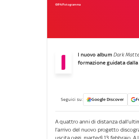
©IPA/Fotogramma
I
l nuovo album
Dark Matt
formazione guidata dalla
Seguici su:
Google Discover
F
A quattro anni di distanza dall’ul
l’arrivo del nuovo progetto discogr
uscita oggi, martedì 13 febbraio. A 