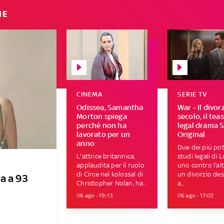
IE
CINEMA
SERIE TV
Odissea, Samantha
War - Il divor
Morton spiega
secolo, il tea
perché non ha
legal drama 
lavorato per un
Original
anno
Due dei più pot
L'attrice britannica,
studi legali di 
applaudita per il ruolo
uno contro l’al
di Circe nel kolossal di
un divorzio des
a a 93
Christopher Nolan, ha...
a...
06 ago - 19:13
06 ago - 17:02