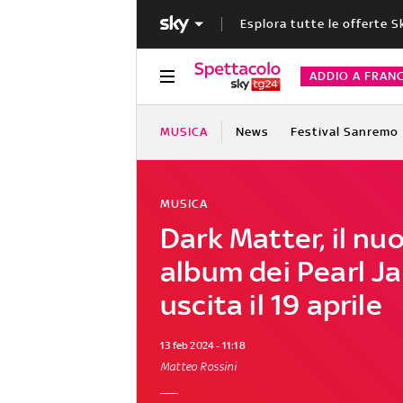
Esplora tutte le offerte S
ADDIO A FRAN
MUSICA
News
Festival Sanremo
MUSICA
Dark Matter, il nu
album dei Pearl J
uscita il 19 aprile
13 feb 2024 - 11:18
Matteo Rossini