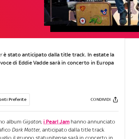
er
è stato anticipato dalla title track. In estate la
 voce di Eddie Vadde sarà in concerto in Europa
onti Preferite
CONDIVIDI
timo album
Gigaton
,
i Pearl Jam
hanno annunciato
afico
Dark
Matter
, anticipato dalla title track
luglio il gruppo statunitense sarà in concerto in