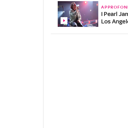
APPROFON
I Pearl J
Los Angel