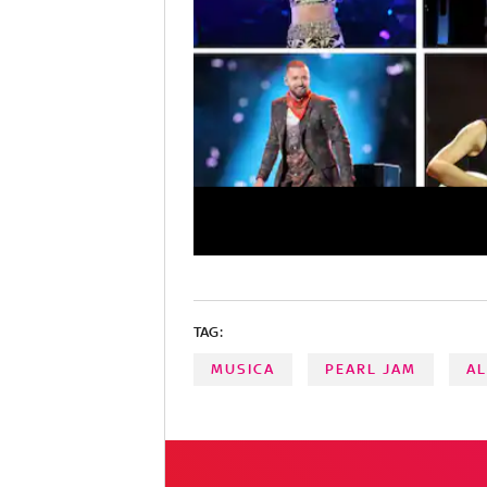
TAG:
MUSICA
PEARL JAM
A