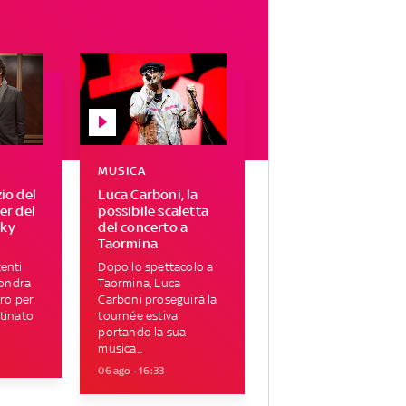
MUSICA
zio del
Luca Carboni, la
ser del
possibile scaletta
Sky
del concerto a
Taormina
enti
Dopo lo spettacolo a
Londra
Taormina, Luca
tro per
Carboni proseguirà la
tinato
tournée estiva
portando la sua
musica...
06 ago - 16:33