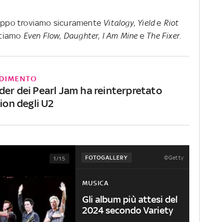
gruppo troviamo sicuramente
Vitalogy
,
Yield
e
Riot
citiamo
Even Flow
,
Daughter
,
I Am Mine
e
The
Fixer
.
DIMENTO
der dei Pearl Jam ha reinterpretato
tion degli U2
©Getty
FOTOGALLERY
1/15
MUSICA
Gli album più attesi del
2024 secondo Variety