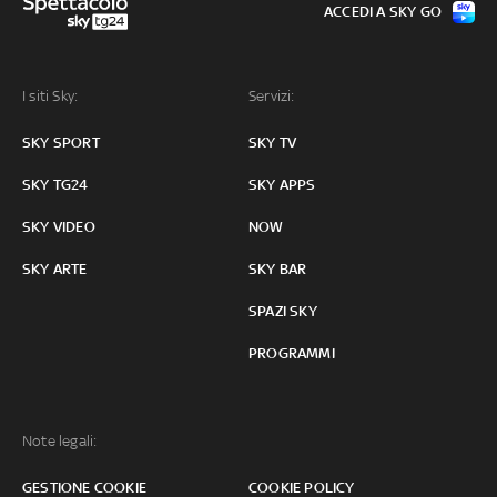
ACCEDI A SKY GO
I siti Sky:
Servizi:
SKY SPORT
SKY TV
SKY TG24
SKY APPS
SKY VIDEO
NOW
SKY ARTE
SKY BAR
SPAZI SKY
PROGRAMMI
Note legali:
GESTIONE COOKIE
COOKIE POLICY