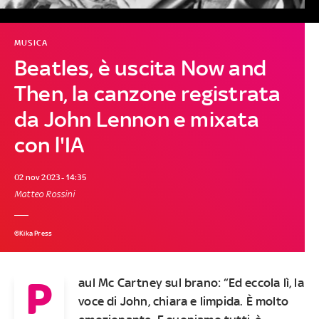
MUSICA
Beatles, è uscita Now and
Then, la canzone registrata
da John Lennon e mixata
con l'IA
02 nov 2023 - 14:35
Matteo Rossini
©Kika Press
P
aul Mc Cartney sul brano: “Ed eccola lì, la
voce di John, chiara e limpida. È molto