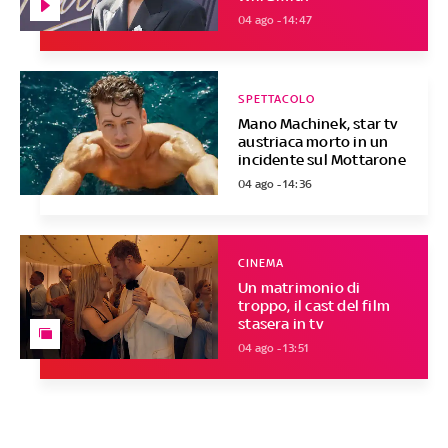
04 ago - 14:47
SPETTACOLO
Mano Machinek, star tv
austriaca morto in un
incidente sul Mottarone
04 ago - 14:36
CINEMA
Un matrimonio di
troppo, il cast del film
stasera in tv
04 ago - 13:51