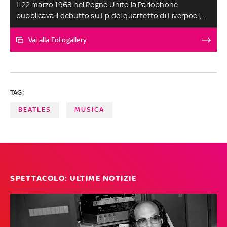
Il 22 marzo 1963 nel Regno Unito la Parlophone
pubblicava il debutto su Lp del quartetto di Liverpool,
dando inizio alla scalata al successo dei Fab Four. Dalle
epiche registrazioni al trionfo di vendite dei singoli, dalla
Vai alla Fotogallery
copertina alla scelta della track list: ecco tutto quello
che c’è da sapere su un album che ha rivoluzionato il
mercato discografico e lanciato la Beatlemania
TAG:
BEATLES
MUSICA
SPETTACOLO: ULTIME NOTIZIE