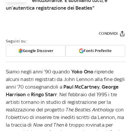
emozionante. E suoniamo tutti, è
un’autentica registrazione dei Beatles"
CONDIVIDI
Seguici su:
Google Discover
Fonti Preferite
Siamo negli anni ’90 quando
Y
oko
Ono
riprende
alcuni nastri registrati da John Lennon alla fine degli
anni ’70 consegnandoli a
Paul
McCartney
,
George
Harrison
e
Ringo
Starr
. Nel febbraio del 1995 i tre
artisti tornano in studio di registrazione per la
realizzazione del progetto
The Beatles Anthology
con
l’obiettivo di inserire tre inediti scritti da Lennon, ma
la traccia di
Now and Then
è troppo rovinata per