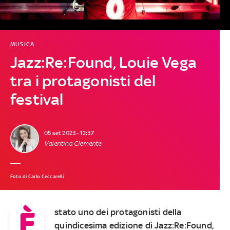
MUSICA
Jazz:Re:Found, Louie Vega
tra i protagonisti del
festival
05 set 2023 - 12:37
Valentina Clemente
Foto di Carlo Ceccarelli
È
stato uno dei protagonisti della
quindicesima edizione di Jazz:Re:Found,