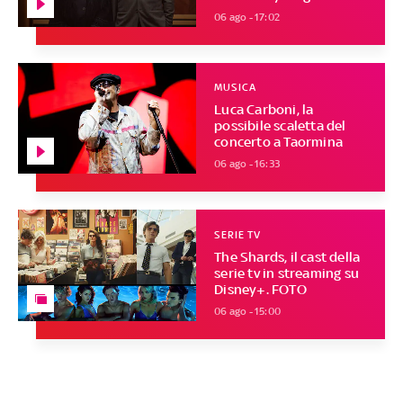
06 ago - 17:02
MUSICA
Luca Carboni, la
possibile scaletta del
concerto a Taormina
06 ago - 16:33
SERIE TV
The Shards, il cast della
serie tv in streaming su
Disney+. FOTO
06 ago - 15:00