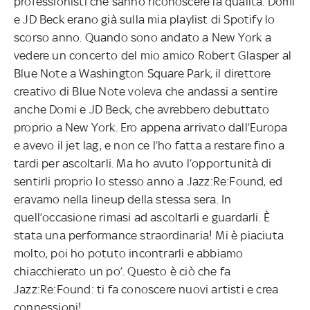
professionisti che sanno riconoscere la qualità. Domi
e JD Beck erano già sulla mia playlist di Spotify lo
scorso anno. Quando sono andato a New York a
vedere un concerto del mio amico Robert Glasper al
Blue Note a Washington Square Park, il direttore
creativo di Blue Note voleva che andassi a sentire
anche Domi e JD Beck, che avrebbero debuttato
proprio a New York. Ero appena arrivato dall’Europa
e avevo il jet lag, e non ce l’ho fatta a restare fino a
tardi per ascoltarli. Ma ho avuto l’opportunità di
sentirli proprio lo stesso anno a Jazz:Re:Found, ed
eravamo nella lineup della stessa sera. In
quell’occasione rimasi ad ascoltarli e guardarli. È
stata una performance straordinaria! Mi è piaciuta
molto, poi ho potuto incontrarli e abbiamo
chiacchierato un po’. Questo è ciò che fa
Jazz:Re:Found: ti fa conoscere nuovi artisti e crea
connessioni!