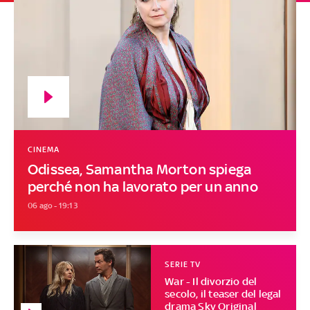
CINEMA
Odissea, Samantha Morton spiega
perché non ha lavorato per un anno
06 ago - 19:13
SERIE TV
War - Il divorzio del
secolo, il teaser del legal
drama Sky Original