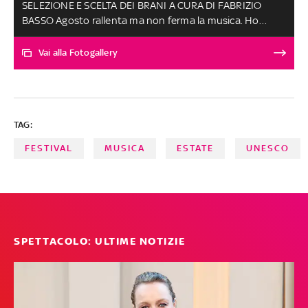
SELEZIONE E SCELTA DEI BRANI A CURA DI FABRIZIO
BASSO Agosto rallenta ma non ferma la musica. Ho
scelto, come miglior singolo, 'Mon Coeur' di Kaze, un
brano pop-soul che parla del momento in cui si inizia ad
Vai alla Fotogallery
assaporare la vita lasciandosi alle spalle il dolore: parole
che rigenerano, le sue. Meritano un applauso speciale
Ett e Mare che con i loro pezzi confermano che,
nonostante tutto, si può essere originali. Le altre
TAG:
canzoni, scelte tra oltre 150 ascolti, sono al secondo
posto a pari merito
FESTIVAL
MUSICA
ESTATE
UNESCO
SPETTACOLO: ULTIME NOTIZIE