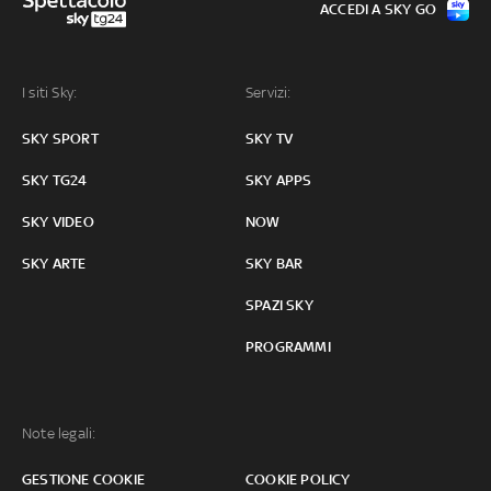
ACCEDI A SKY GO
I siti Sky:
Servizi:
SKY SPORT
SKY TV
SKY TG24
SKY APPS
SKY VIDEO
NOW
SKY ARTE
SKY BAR
SPAZI SKY
PROGRAMMI
Note legali:
GESTIONE COOKIE
COOKIE POLICY