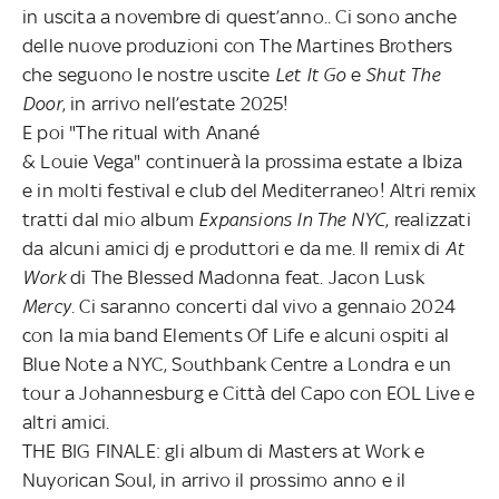
in uscita a novembre di quest’anno.
.
Ci sono anche
delle nuove produzioni con The Martines Brothers
che seguono le nostre uscite
Let It Go
e
Shut The
Door
, in arrivo nell’estate 2025!
E poi "The ritual with Anané
& Louie Vega" continuerà la prossima estate a Ibiza
e in molti festival e club del Mediterraneo! Altri remix
tratti dal mio album
Expansions In The NYC
, realizzati
da alcuni amici dj e produttori e da me. Il remix di
At
Work
di The Blessed Madonna feat. Jacon Lusk
Mercy
. Ci saranno concerti dal vivo a gennaio 2024
con la mia band Elements Of Life e alcuni ospiti al
Blue Note a NYC, Southbank Centre a Londra e un
tour a Johannesburg e Città del Capo con EOL Live e
altri amici.
THE BIG FINALE: gli album di Masters at Work e
Nuyorican Soul, in arrivo il prossimo anno e il