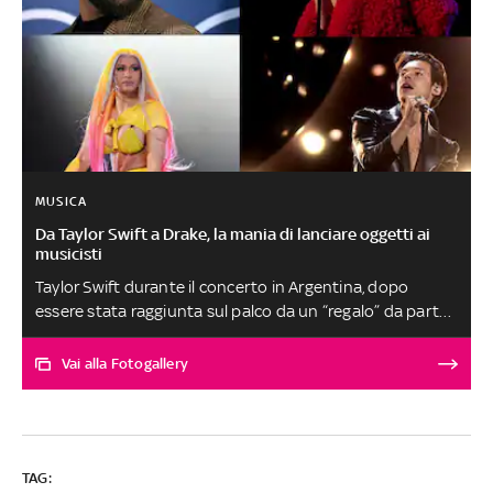
MUSICA
Da Taylor Swift a Drake, la mania di lanciare oggetti ai
musicisti
Taylor Swift durante il concerto in Argentina, dopo
essere stata raggiunta sul palco da un “regalo” da parte
di un fan, l'ha rimproverato. 'Mi fa paura questa cosa', ha
detto. Il deprecabile trend di bersagliare le star della
Vai alla Fotogallery
musica con oggetti di vario tipo durante i concerti sta
stufando i musicisti. Una mania che affonda le radici nel
passato, ai tempi del pipistrello di Ozzy Osbourne e del
pollo di Alice Cooper. Da Cardi B a Bebe Rexha, ecco le
TAG:
vittime di lanci sul palco (di Camilla Sernagiotto)