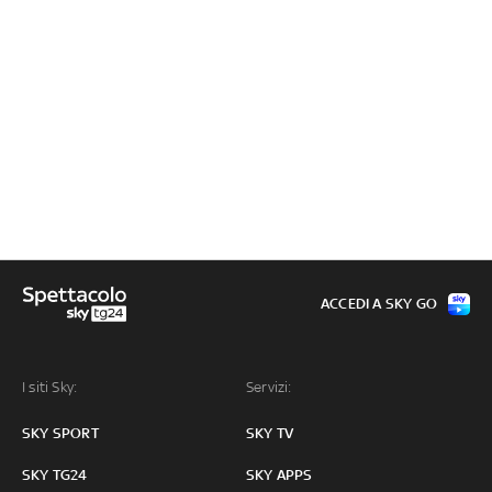
ACCEDI A SKY GO
I siti Sky:
Servizi:
SKY SPORT
SKY TV
SKY TG24
SKY APPS