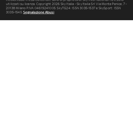
utilizzati su licenza. Copyright 2026 Sky Italia - Sky Italia Srl Via Monte Penice, 7 -
20138 Milano P.IVA 04619241005. SkyTG24: ISSN 3035-1537 e SkySport: ISSN
3035-1545.
Segnalazione Abusi