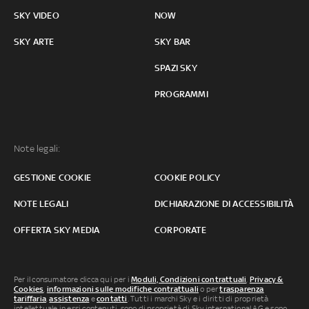
SKY VIDEO
NOW
SKY ARTE
SKY BAR
SPAZI SKY
PROGRAMMI
Note legali:
GESTIONE COOKIE
COOKIE POLICY
NOTE LEGALI
DICHIARAZIONE DI ACCESSIBILITÀ
OFFERTA SKY MEDIA
CORPORATE
Per il consumatore clicca qui per i
Moduli, Condizioni contrattuali
,
Privacy &
Cookies
,
informazioni sulle modifiche contrattuali
o per
trasparenza
tariffaria
,
assistenza
e
contatti
. Tutti i marchi Sky e i diritti di proprietà
intellettuale in essi contenuti, sono di proprietà di Sky international AG e sono