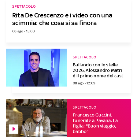
SPETTACOLO
Rita De Crescenzo e i video con una
scimmia: che cosa si sa finora
08 ago - 15:03
SPETTACOLO
Ballando con le stelle
2026, Alessandro Matri
è il primo nome del cast
08 ago - 12:09
SPETTACOLO
Francesco Guccini,
funerale a Pavana. La
figlia: "Buon viaggio,
babbo"