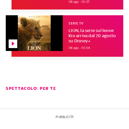
08 ago - 10:37
SERIE TV
LION, la serie sul leone
Kio arriva dal 20 agosto
su Disney+
08 ago - 10:04
SPETTACOLO: PER TE
PUBBLICITÀ