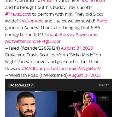
Just saw Drake!
#Drake
in Vancouver!
#Vancouver
and he brought out his buddy Travis Scott!
#TravisScott
to perform with him! They did Sicko
Mode!
#sickomode
and the crowd went wild!
#wild
good job Aubrey! Thanks for bringing that 6 #6
energy to the 604!!!
#iaab
#drizzy
#awesome
!
pic.twitter.com/EFFtg5Oobr
— jared (@zander22859124)
August 31, 2023
Drake and Travis Scott perform “Sicko Mode” on
Night 2 in Vancouver and give each other their
flowers.
#IAABtour
pic.twitter.com/e2zNgSMefV
— Word On Road (@WordOnRd)
August 31, 2023
©Getty
FOTOGALLERY
1/21