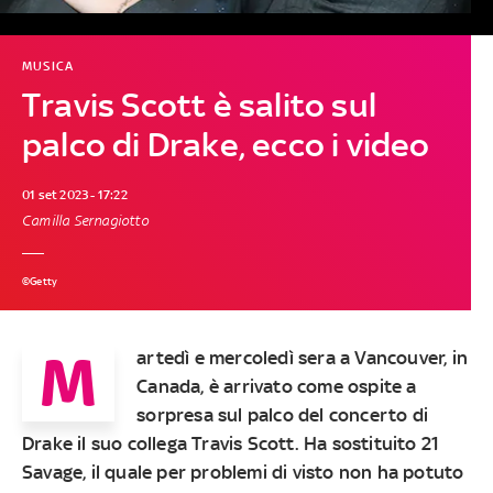
MUSICA
Travis Scott è salito sul
palco di Drake, ecco i video
01 set 2023 - 17:22
Camilla Sernagiotto
©Getty
M
artedì e mercoledì sera a Vancouver, in
Canada, è arrivato come ospite a
sorpresa sul palco del concerto di
Drake il suo collega Travis Scott. Ha sostituito 21
Savage, il quale per problemi di visto non ha potuto