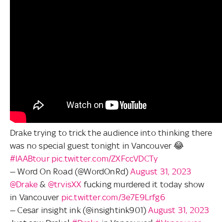
Drake trying to trick the audience into thinking there
was no special guest tonight in Vancouver 😂
#IAABtour
pic.twitter.com/ZXFccVDCTy
— Word On Road (@WordOnRd)
August 31, 2023
@Drake
&
@trvisXX
fucking murdered it today show
in Vancouver
pic.twitter.com/3e7E9Lrfg6
— Cesar insight ink (@insightink901)
August 31, 2023