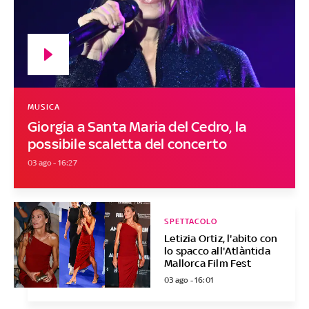
MUSICA
Giorgia a Santa Maria del Cedro, la
possibile scaletta del concerto
03 ago - 16:27
SPETTACOLO
Letizia Ortiz, l'abito con
lo spacco all'Atlàntida
Mallorca Film Fest
03 ago - 16:01