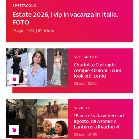
SPETTACOLO
Estate 2026, i vip in vacanza in Italia.
FOTO
03 ago - 19:51
8 foto
SPETTACOLO
Charlotte Casiraghi
compie 40 anni: i suoi
look più iconici
03 ago - 12:00
SERIE TV
18 serie tv da vedere ad
agosto, da Atomic e
Lanterns a Reacher 4
03 ago - 07:00