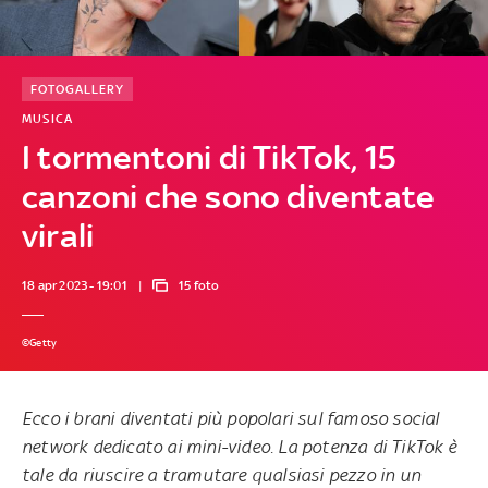
FOTOGALLERY
MUSICA
I tormentoni di TikTok, 15
canzoni che sono diventate
virali
18 apr 2023 - 19:01
15 foto
©Getty
Ecco i brani diventati più popolari sul famoso social
network dedicato ai mini-video. La potenza di TikTok è
tale da riuscire a tramutare qualsiasi pezzo in un