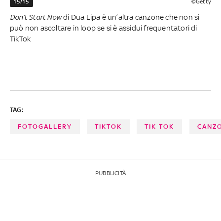
15/15
©Getty
Don’t Start Now
di Dua Lipa è un’altra canzone che non si
può non ascoltare in loop se si è assidui frequentatori di
TikTok
TAG:
FOTOGALLERY
TIKTOK
TIK TOK
CANZ
PUBBLICITÀ