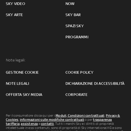
SKY VIDEO
NOW
SKY ARTE
SKY BAR
SPAZI SKY
PROGRAMMI
Note legali:
GESTIONE COOKIE
COOKIE POLICY
NOTE LEGALI
DICHIARAZIONE DI ACCESSIBILITÀ
OFFERTA SKY MEDIA
CORPORATE
Per il consumatore clicca qui per i
Moduli, Condizioni contrattuali
,
Privacy &
Cookies
,
informazioni sulle modifiche contrattuali
o per
trasparenza
tariffaria
,
assistenza
e
contatti
. Tutti i marchi Sky e i diritti di proprietà
intellettuale in essi contenuti, sono di proprietà di Sky international AG e sono