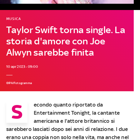
MUSICA
Taylor Swift torna single. La
storia d'amore con Joe
Alwyn sarebbe finita
10 apr 2023 - 09:00
©IPA/Fotogramma
S
econdo quanto riportato da
Entertainment Tonight, la cantante
americana e l'attore britannico si
sarebbero lasciati dopo sei anni di relazione. I due
erano una coppia non solo nella vita, ma anche nel