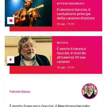
APPROFONDIMENTI
Francesco Guccini, il
cantastorie principe
della canzone d'autore
06 ago - 11:00
MUSICA
È morto Franesco
Guccini, il ricordo
attraverso 10 sue
canzoni
06 ago - 11:00
Fabrizio Basso
È morto Francesco Guccini, il Maestrone lanciato