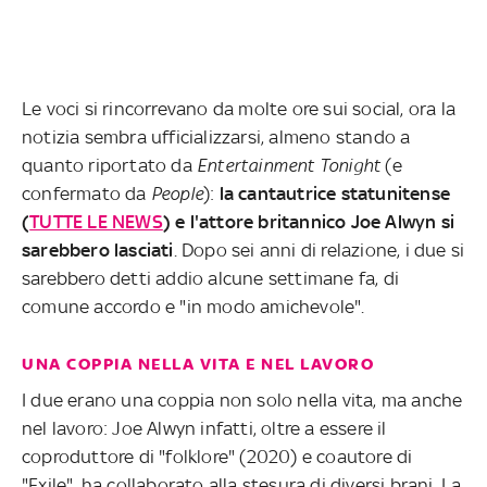
Le voci si rincorrevano da molte ore sui social, ora la
notizia sembra ufficializzarsi, almeno stando a
quanto riportato da
Entertainment Tonight
(e
confermato da
People
):
la cantautrice statunitense
(
TUTTE LE NEWS
) e l'attore britannico Joe Alwyn si
sarebbero lasciati
. Dopo sei anni di relazione, i due si
sarebbero detti addio alcune settimane fa, di
comune accordo e "in modo amichevole".
UNA COPPIA NELLA VITA E NEL LAVORO
I due erano una coppia non solo nella vita, ma anche
nel lavoro: Joe Alwyn infatti, oltre a essere il
coproduttore di "folklore" (2020) e coautore di
"Exile", ha collaborato alla stesura di diversi brani. La