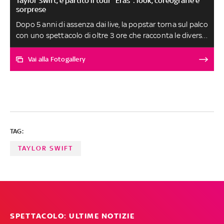
Taylor Swift, è partito il tour "Eras": look, coreografie e
sorprese
Dopo 5 anni di assenza dai live, la popstar torna sul palco
con uno spettacolo di oltre 3 ore che racconta le diverse
fasi della sua carriera. Il tour ha preso il via il 17 marzo da
Glendale, Arizona, che, per l'occasione, ha cambiato il suo
Vai alla Fotogallery
nome in Swift City. La data finale è fissata per il 5 agosto,
a Los Angeles. Ecco tutti i dettagli
TAG:
TAYLOR SWIFT
SPETTACOLO: ULTIME NOTIZIE