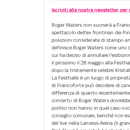
Iscriviti alla nostra newsletter per
Roger Waters non suonerà a Franco
spettacolo dell'ex frontman dei Pin
posizioni considerate di stampo ant
definisce Roger Waters come uno de
cui ha deciso di annullare l'esibiz
il prossimo il 28 maggio alla Festhal
dopo la tristemente celebre Kristalln
La Festhalle è un luogo di proprietà
di Francoforte può decidere di canc
differenza di quanto recentemente 
concerto di Roger Waters dovrebbe t
politici non hanno in quel caso voce
consiglio comunale, benché non eser
del live nella Lanxess-Arena (il gra