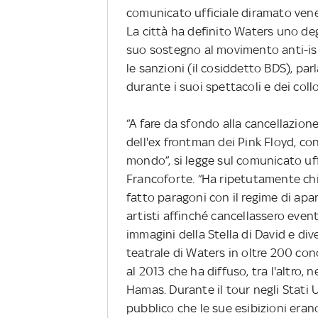
comunicato ufficiale diramato vene
La città ha definito Waters uno deg
suo sostegno al movimento anti-isra
le sanzioni (il cosiddetto BDS), pa
durante i suoi spettacoli e dei col
“A fare da sfondo alla cancellazion
dell'ex frontman dei Pink Floyd, con
mondo”, si legge sul comunicato uffi
Francoforte. “Ha ripetutamente chi
fatto paragoni con il regime di apar
artisti affinché cancellassero event
immagini della Stella di David e div
teatrale di Waters in oltre 200 conc
al 2013 che ha diffuso, tra l'altro, 
Hamas. Durante il tour negli Stati 
pubblico che le sue esibizioni eran