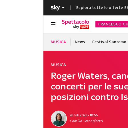
Esplora tutte le offerte S
FRANCESCO GU
MUSICA
News
Festival Sanremo
MUSICA
Roger Waters, canc
concerti per le su
posizioni contro I
28 feb 2023 - 18:55
Camilla Sernagiotto