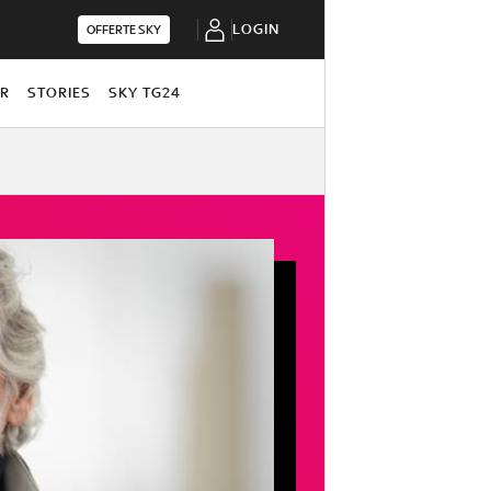
LOGIN
OFFERTE SKY
OR
STORIES
SKY TG24