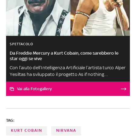
SPETTACOLO
Da Freddie Mercury a Kurt Cobain, come sarebbero le
star oggi se vive
Con l’aiuto dell’Intelligenza Artificiale l’artista turco Alper
Yesiltas ha sviluppato il progetto As if nothing
happened, che immagina come sarebbero i realistici
ritratti invecchiati di alcune celebrità “se non fossero
Vai alla Fotogallery
accaduti loro grandi eventi”. Tra le rughe dell’icona pop
Madonna e la canizie del leggendario Freddie Mercury,
Yesiltas apre le sliding doors delle vite degli artisti
TAG:
KURT COBAIN
NIRVANA