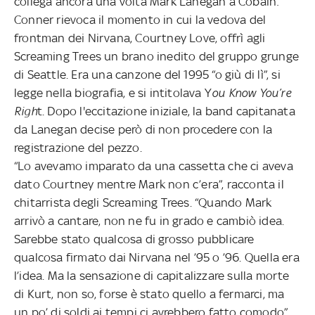
collega ancora una volta Mark Lanegan a Cobain:
Conner rievoca il momento in cui la vedova del
frontman dei Nirvana, Courtney Love, offrì agli
Screaming Trees un brano inedito del gruppo grunge
di Seattle. Era una canzone del 1995 “o giù di lì”, si
legge nella biografia, e si intitolava Y
ou Know You’re
Righ
t. Dopo l'eccitazione iniziale, la band capitanata
da Lanegan decise però di non procedere con la
registrazione del pezzo.
“Lo avevamo imparato da una cassetta che ci aveva
dato Courtney mentre Mark non c’era”, racconta il
chitarrista degli Screaming Trees. “Quando Mark
arrivò a cantare, non ne fu in grado e cambiò idea.
Sarebbe stato qualcosa di grosso pubblicare
qualcosa firmato dai Nirvana nel ’95 o ’96. Quella era
l’idea. Ma la sensazione di capitalizzare sulla morte
di Kurt, non so, forse è stato quello a fermarci, ma
un po’ di soldi ai tempi ci avrebbero fatto comodo”,