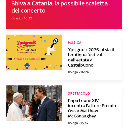
Shiva a Catania, la possibile scaletta
del concerto
05 ago - 16:32
MUSICA
Ypsigrock 2026, al via il
boutique festival
dell’estate a
Castelbuono
05 ago - 16:24
SPETTACOLO
Papa Leone XIV
incontra l'attore Premio
Oscar Matthew
McConaughey
05 ago - 15:47