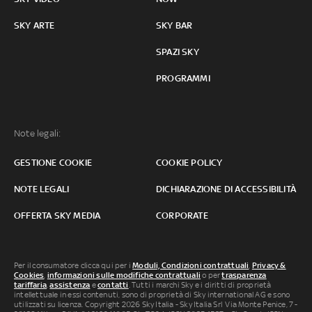
SKY ARTE
SKY BAR
SPAZI SKY
PROGRAMMI
Note legali:
GESTIONE COOKIE
COOKIE POLICY
NOTE LEGALI
DICHIARAZIONE DI ACCESSIBILITÀ
OFFERTA SKY MEDIA
CORPORATE
Per il consumatore clicca qui per i
Moduli, Condizioni contrattuali
,
Privacy &
Cookies
,
informazioni sulle modifiche contrattuali
o per
trasparenza
tariffaria
,
assistenza
e
contatti
. Tutti i marchi Sky e i diritti di proprietà
intellettuale in essi contenuti, sono di proprietà di Sky international AG e sono
utilizzati su licenza. Copyright 2026 Sky Italia - Sky Italia Srl Via Monte Penice, 7 -