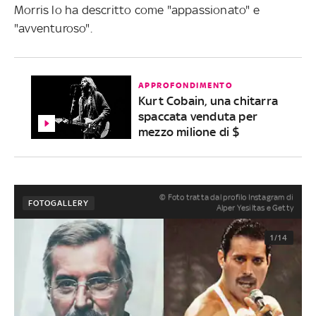
Morris lo ha descritto come "appassionato" e
"avventuroso".
APPROFONDIMENTO
Kurt Cobain, una chitarra
spaccata venduta per
mezzo milione di $
© Foto tratta dal profilo Instagram di
FOTOGALLERY
Alper Yesiltas e Getty
1/14