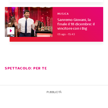
MUSICA
Sanremo Giovani, la
finale il 18 dicembre: il
vincitore con i Big
05 ago - 15:43
SPETTACOLO: PER TE
PUBBLICITÀ