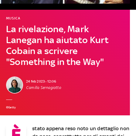
MUSICA
La rivelazione, Mark
Lanegan ha aiutato Kurt
Cobain a scrivere
"Something in the Way"
24 feb 2023 - 12:06
Camilla Sernagiotto
©Getty
È
stato appena reso noto un dettaglio non