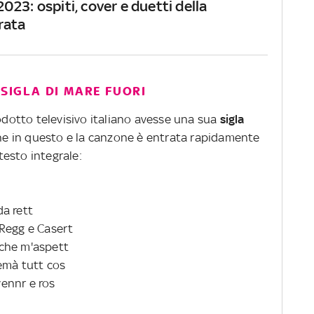
23: ospiti, cover e duetti della
rata
 SIGLA DI MARE FUORI
otto televisivo italiano avesse una sua
sigla
he in questo e la canzone è entrata rapidamente
 testo integrale:
a rett
 Regg e Casert
l che m'aspett
emà tutt cos
vennr e ros