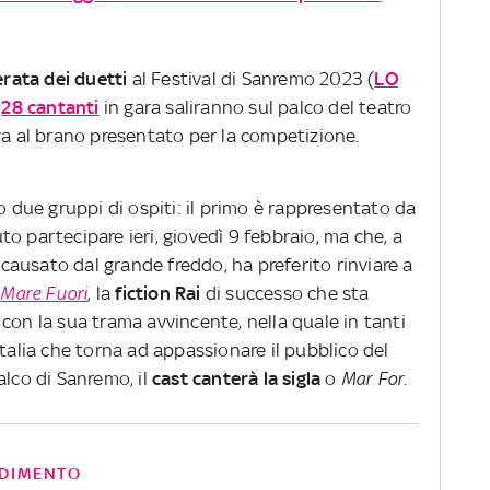
erata dei duetti
al Festival di Sanremo 2023 (
LO
i
28 cantanti
in gara saliranno sul palco del teatro
iva al brano presentato per la competizione.
o due gruppi di ospiti: il primo è rappresentato da
to partecipare ieri, giovedì 9 febbraio, ma che, a
ausato dal grande freddo, ha preferito rinviare a
i
Mare Fuori
, la
fiction Rai
di successo che sta
con la sua trama avvincente, nella quale in tanti
Italia che torna ad appassionare il pubblico del
alco di Sanremo, il
cast canterà la sigla
o
Mar For
.
DIMENTO