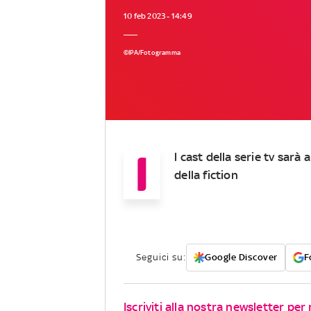
10 feb 2023 - 14:49
©IPA/Fotogramma
I
l cast della serie tv sarà 
della fiction
Seguici su:
Google Discover
F
Iscriviti alla nostra newsletter per