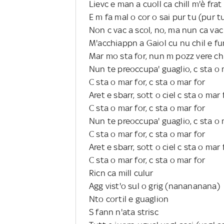
Lievc e man a cuoll ca chill m'è frat
E m fa mal o cor o sai pur tu (pur t
Non c vac a scol, no, ma nun ca vac
M'acchiappn a Gaiol cu nu chil e 
Mar mo sta for, nun m pozz vere ch
Nun te preoccupa' guaglio, c sta o 
C sta o mar for, c sta o mar for
Aret e sbarr, sott o ciel c sta o mar 
C sta o mar for, c sta o mar for
Nun te preoccupa' guaglio, c sta o 
C sta o mar for, c sta o mar for
Aret e sbarr, sott o ciel c sta o mar 
C sta o mar for, c sta o mar for
Ricn ca mill culur
Agg vist'o sul o grig (nanananana)
Nto cortil e guaglion
S fann n'ata strisc