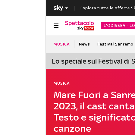
Esplora tutte le offerte S
L'ODISSEA - L
MUSICA
News
Festival Sanremo
Lo speciale sul Festival di
MUSICA
Mare Fuori a San
2023, il cast canta 
Testo e significato
canzone