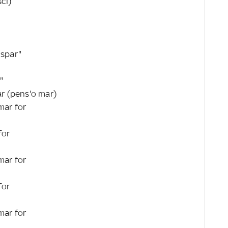
sci)
"spar"
"
ar (pens'o mar)
mar for
for
mar for
for
mar for