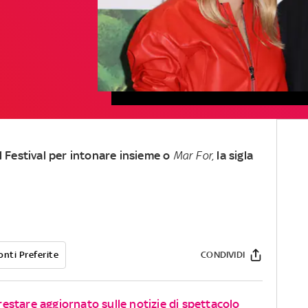
al Festival per intonare insieme o
Mar For,
la sigla
onti Preferite
CONDIVIDI
 restare aggiornato sulle notizie di spettacolo