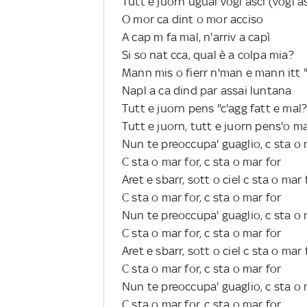
Tutt e juorn ugual vogl asci (vogl a
O mor ca dint o mor acciso
A cap m fa mal, n'arriv a capì
Si so nat cca, qual è a colpa mia?
Mann mis o fierr n'man e mann itt 
Napl a ca dind par assai luntana
Tutt e juorn pens "c'agg fatt e mal?
Tutt e juorn, tutt e juorn pens'o m
Nun te preoccupa' guaglio, c sta o 
C sta o mar for, c sta o mar for
Aret e sbarr, sott o ciel c sta o mar 
C sta o mar for, c sta o mar for
Nun te preoccupa' guaglio, c sta o 
C sta o mar for, c sta o mar for
Aret e sbarr, sott o ciel c sta o mar 
C sta o mar for, c sta o mar for
Nun te preoccupa' guaglio, c sta o 
C sta o mar for, c sta o mar for