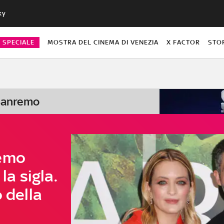
ky
O SPECIALE
MOSTRA DEL CINEMA DI VENEZIA
X FACTOR
STO
 Sanremo
remo
la sigla.
 della