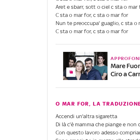
Aret e sbarr, sott o ciel c sta o mar 
C sta o mar for, c sta o mar for
Nun te preoccupa' guaglio, c sta o 
C sta o mar for, c sta o mar for
APPROFON
Mare Fuori
Ciro a Ca
O MAR FOR, LA TRADUZION
Accendi un'altra sigaretta
Di là c'è mamma che piange e non d
Con questo lavoro adesso compriam