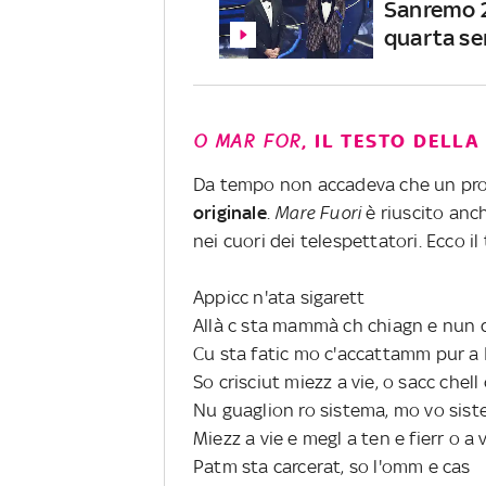
Sanremo 20
quarta se
O MAR FOR
, IL TESTO DELLA
Da tempo non accadeva che un prod
originale
.
Mare Fuori
è riuscito anc
nei cuori dei telespettatori. Ecco il
Appicc n'ata sigarett
Allà c sta mammà ch chiagn e nun d
Cu sta fatic mo c'accattamm pur a
So crisciut miezz a vie, o sacc chel
Nu guaglion ro sistema, mo vo sist
Miezz a vie e megl a ten e fierr o a 
Patm sta carcerat, so l'omm e cas