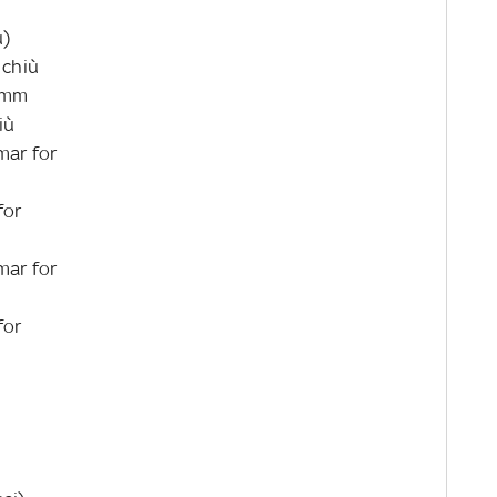
u)
 chiù
fumm
iù
mar for
for
mar for
for