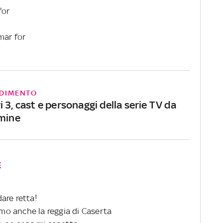
for
mar for
DIMENTO
 3, cast e personaggi della serie TV da
rmine
E
are retta!
o anche la reggia di Caserta