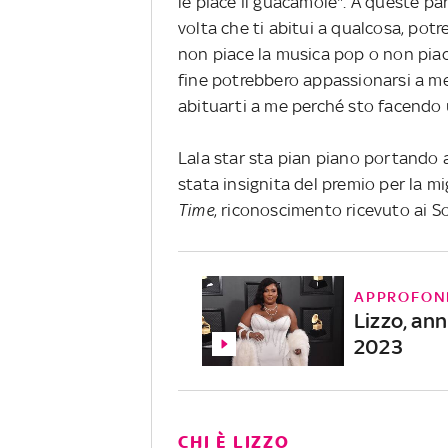
le piace il guacamole". A queste pa
volta che ti abitui a qualcosa, potr
non piace la musica pop o non piacc
fine potrebbero appassionarsi a me.
abituarti a me perché sto facendo
Lala star sta pian piano portando 
stata insignita del premio per la m
Time
, riconoscimento ricevuto ai S
APPROFON
Lizzo, an
2023
CHI È LIZZO