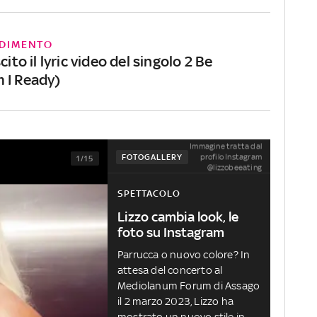
DIMENTO
cito il lyric video del singolo 2 Be
 I Ready)
Immagine tratta dal
profilo Instagram
FOTOGALLERY
1/15
@lizzobeeating
SPETTACOLO
Lizzo cambia look, le
foto su Instagram
Parrucca o nuovo colore? In
attesa del concerto al
Mediolanum Forum di Assago
il 2 marzo 2023, Lizzo ha
mostrato un nuovo stile in