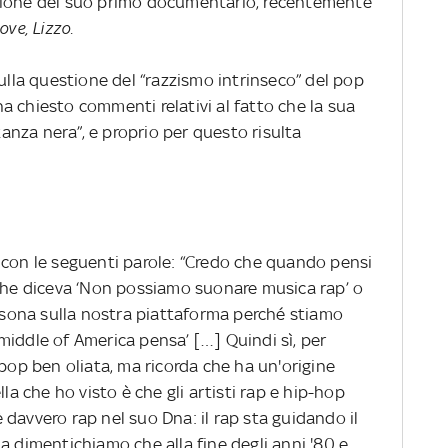
zione del suo primo documentario, recentemente
ove, Lizzo.
ulla questione del “razzismo intrinseco” del pop
ha chiesto commenti relativi al fatto che la sua
nza nera”, e proprio per questo risulta
con le seguenti parole: “Credo che quando pensi
 che diceva ‘Non possiamo suonare musica rap’ o
ona sulla nostra piattaforma perché stiamo
middle of America pensa’ […] Quindi sì, per
p ben oliata, ma ricorda che ha un'origine
lla che ho visto è che gli artisti rap e hip-hop
davvero rap nel suo Dna: il rap sta guidando il
a dimentichiamo che alla fine degli anni '80 e