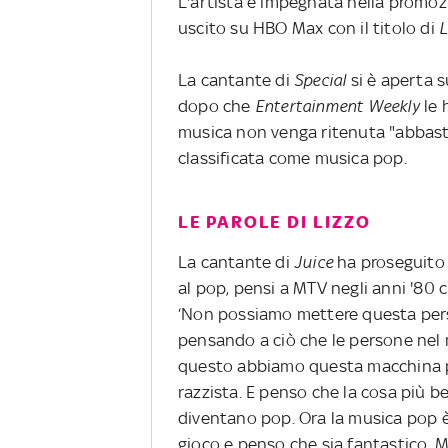
L'artista è impegnata nella promo
uscito su HBO Max con il titolo di
L
La cantante di
Special
si è aperta s
dopo che
Entertainment Weekly
le 
musica non venga ritenuta "abbasta
classificata come musica pop.
LE PAROLE DI LIZZO
La cantante di
Juice
ha proseguito 
al pop, pensi a MTV negli anni '80
‘Non possiamo mettere questa pers
pensando a ciò che le persone nel 
questo abbiamo questa macchina po
razzista. E penso che la cosa più be
diventano pop. Ora la musica pop è 
gioco e penso che sia fantastico. M