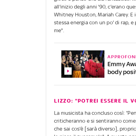
all'inizio degli anni '90, c'erano 
Whitney Houston, Mariah Carey. E i
stessa energia con un po' di rap, 
me".
APPROFON
Emmy Awar
body posit
LIZZO: "POTREI ESSERE IL
La musicista ha concluso così: “Pen
criticheranno e si sentiranno come 
che sai cos'è [sarà diverso], prop