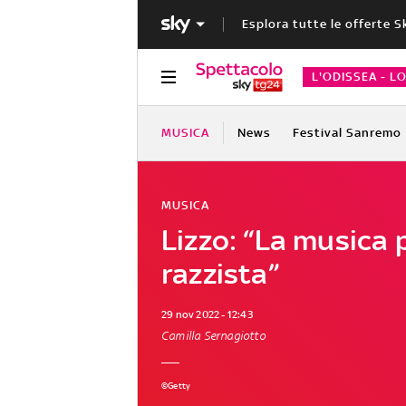
Esplora tutte le offerte S
L'ODISSEA - L
MUSICA
News
Festival Sanremo
MUSICA
Lizzo: “La musica 
razzista”
29 nov 2022 - 12:43
Camilla Sernagiotto
©Getty