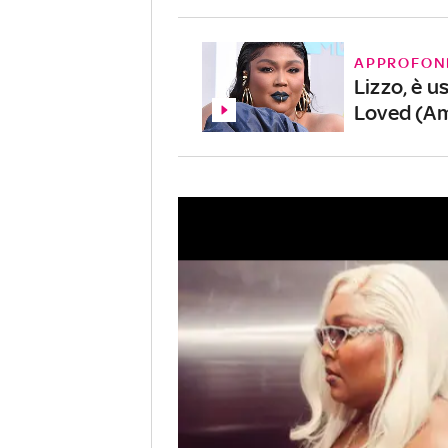
APPROFON
Lizzo, è us
Loved (Am