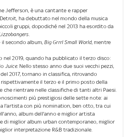
ne Jefferson, è una cantante e rapper
 Detroit, ha debuttato nel mondo della musica
iccoli gruppi, dopodiché nel 2013 ha esordito da
Lizzobangers
.
 il secondo album,
Big Grrrl Small World
, mentre
to nel 2019, quando ha pubblicato il terzo disco:
olo
Juice
. Nello stesso anno due suoi vecchi pezzi,
s
del 2017, tornano in classifica, ritrovando
ispettivamente il terzo e il primo posto della
 che rientrare nelle classifiche di tanti altri Paesi.
conoscimenti più prestigiosi delle sette note: ai
l'artista con più nomination, ben otto, tra cui
ll'anno, album dell'anno e miglior artista
ie di miglior album urban contemporaneo, miglior
miglior interpretazione R&B tradizionale.