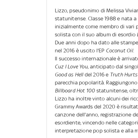
Lizzo, pseudonimo di Melissa Vivia
statunitense. Classe 1988 e nata a
inizialmente come membro di vari p
solista con il suo album di esordio
Due anni dopo ha dato alle stampe
nel 2016 è uscito l'EP
Coconut Oil.
Il successo internazionale è arriva
Cuz I Love You
, anticipato dal sing
Good as Hell
del 2016 e
Truth Hurt
parecchia popolarità. Raggiungono r
Billboard Hot 100
statunitense, oltre
Lizzo ha inoltre vinto alcuni dei ri
Grammy Awards del 2020 è risultata 
canzone dell'anno, registrazione de
esordiente, vincendo nelle categor
interpretazione pop solista e alla 