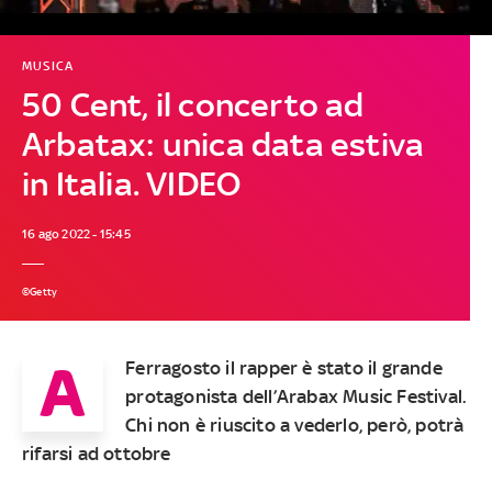
MUSICA
50 Cent, il concerto ad
Arbatax: unica data estiva
in Italia. VIDEO
16 ago 2022 - 15:45
©Getty
A
Ferragosto il rapper è stato il grande
protagonista dell’Arabax Music Festival.
Chi non è riuscito a vederlo, però, potrà
rifarsi ad ottobre