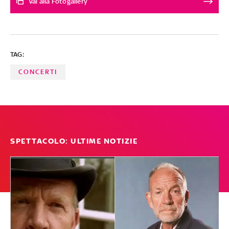
Vai alla Fotogallery
pandemia COVID-19 è ancora in corso, ma rispetto al
2020 e al 2021 le esibizioni dei cantanti hanno ripreso
come in passato con stadi, arena e piazze invase dai fan.
Ecco i principali concerti di agosto con qualche
TAG:
incursione a settembre
CONCERTI
SPETTACOLO: ULTIME NOTIZIE