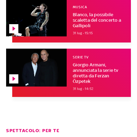
MUSICA
Blanco, la possibile
scaletta del concerto a
Gallipoli
31 lug - 15:15
SERIE TV
Giorgio Armani,
annunciata la serie tv
diretta da Ferzan
Özpetek
31 lug - 14:52
SPETTACOLO: PER TE