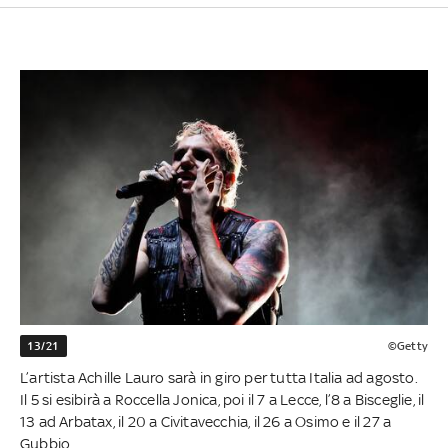
13/21
©Getty
L’artista Achille Lauro sarà in giro per tutta Italia ad agosto.
Il 5 si esibirà a Roccella Jonica, poi il 7 a Lecce, l’8 a Bisceglie, il
13 ad Arbatax, il 20 a Civitavecchia, il 26 a Osimo e il 27 a
Gubbio