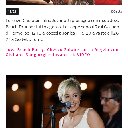
11/21
©Getty
Lorenzo Cherubini alias Jovanotti prosegue con il suo Jova
Beach Tour per tutto agosto. Le tappe sono il 5 e il 6 a Lido
di Fermo, poi 12-13 a Roccella Jonica, il 19-20 a Vasto e il 26-
27 a Castelvolturno
Jova Beach Party, Checco Zalone canta Angela con
Giuliano Sangiorgi e Jovanotti. VIDEO