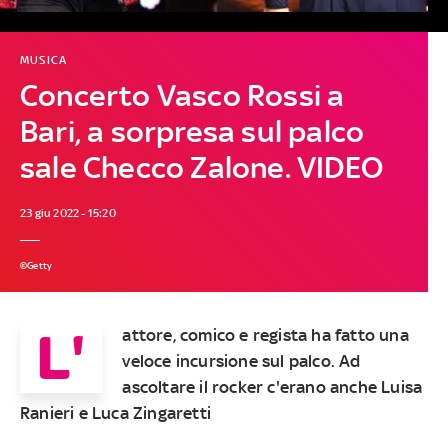
MUSICA
Concerto Vasco Rossi a
Bari, a sorpresa sul palco
sale Checco Zalone. VIDEO
23 giu 2022 - 15:20
©Getty
L'
attore, comico e regista ha fatto una
veloce incursione sul palco. Ad
ascoltare il rocker c'erano anche Luisa
Ranieri e Luca Zingaretti