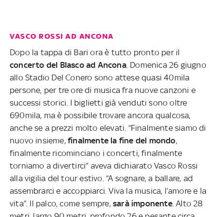
VASCO ROSSI AD ANCONA
Dopo la tappa di Bari ora è tutto pronto per il
concerto del Blasco ad Ancona
. Domenica 26 giugno
allo Stadio Del Conero sono attese quasi 40mila
persone, per tre ore di musica fra nuove canzoni e
successi storici. I biglietti già venduti sono oltre
690mila, ma è possibile trovare ancora qualcosa,
anche se a prezzi molto elevati. “Finalmente siamo di
nuovo insieme,
finalmente la fine del mondo
,
finalmente ricominciano i concerti, finalmente
torniamo a divertirci” aveva dichiarato Vasco Rossi
alla vigilia del tour estivo. “A sognare, a ballare, ad
assembrarci e accoppiarci. Viva la musica, l’amore e la
vita”. Il palco, come sempre,
sarà imponente
. Alto 28
metri, largo 90 metri, profondo 26 e pesante circa