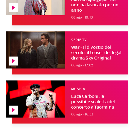
non ha lavorato per un
anno
06 ago - 19:13
SERIE TV
War - Il divorzio del
secolo, il teaser del legal
drama Sky Original
06 ago - 17:02
MUSICA
Luca Carboni, la
possibile scaletta del
concerto a Taormina
06 ago - 16:33