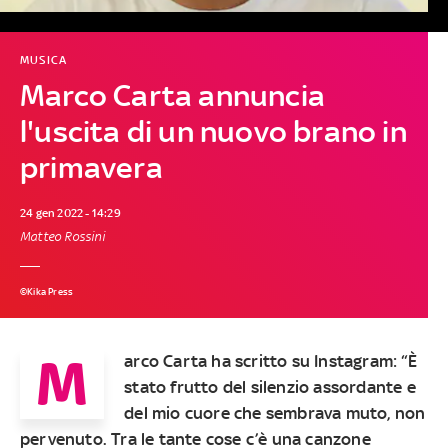
MUSICA
Marco Carta annuncia
l'uscita di un nuovo brano in
primavera
24 gen 2022 - 14:29
Matteo Rossini
©Kika Press
M
arco Carta ha scritto su Instagram: “È
stato frutto del silenzio assordante e
del mio cuore che sembrava muto, non
pervenuto. Tra le tante cose c’è una canzone