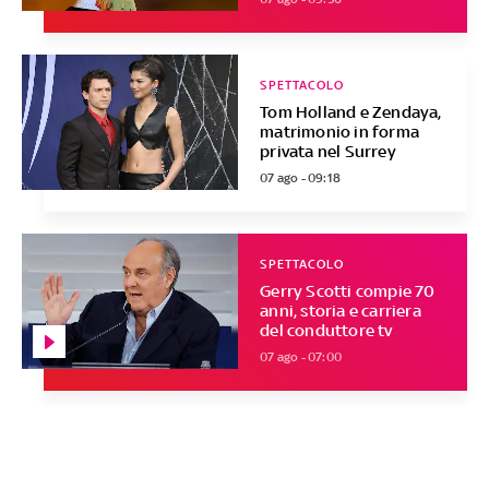
SPETTACOLO
Tom Holland e Zendaya,
matrimonio in forma
privata nel Surrey
07 ago - 09:18
SPETTACOLO
Gerry Scotti compie 70
anni, storia e carriera
del conduttore tv
07 ago - 07:00