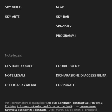
SKY VIDEO
NOW
SKY ARTE
SKY BAR
SPAZI SKY
PROGRAMMI
Note legali:
GESTIONE COOKIE
COOKIE POLICY
NOTE LEGALI
DICHIARAZIONE DI ACCESSIBILITÀ
OFFERTA SKY MEDIA
CORPORATE
Per il consumatore clicca qui per i
Moduli, Condizioni contrattuali
,
Privacy &
Cookies
,
informazioni sulle modifiche contrattuali
o per
trasparenza
tariffaria
,
assistenza
e
contatti
. Tutti i marchi Sky e i diritti di proprietà