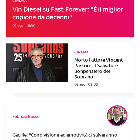
CINEMA
Vin Diesel su Fast Forever: "È il miglior
copione da decenni"
02 ago - 16:30
CINEMA
Morto l'attore Vincent
Pastore, il Salvatore
Bonpensiero dei
Soprano
02 ago - 09:38
Fabrizio Basso
Cecille: "Condivisione ed emotività ci salveranno