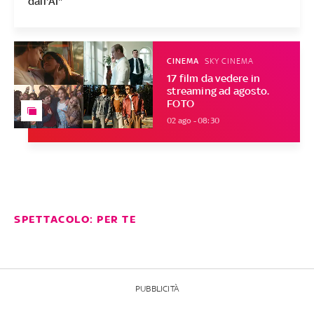
dall'AI"
CINEMA
SKY CINEMA
17 film da vedere in
streaming ad agosto.
FOTO
02 ago - 08:30
SPETTACOLO: PER TE
PUBBLICITÀ