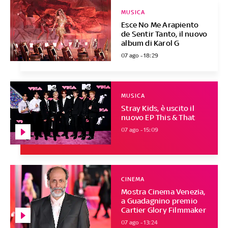
MUSICA
Esce No Me Arapiento
de Sentir Tanto, il nuovo
album di Karol G
07 ago - 18:29
MUSICA
Stray Kids, è uscito il
nuovo EP This & That
07 ago - 15:09
CINEMA
Mostra Cinema Venezia,
a Guadagnino premio
Cartier Glory Filmmaker
07 ago - 13:24