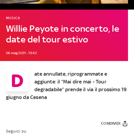
MUSICA
Willie Peyote in concerto, le
date del tour estivo
06 mag 2021 - 13:42
D
ate annullate, riprogrammate e
aggiunte: il “Mai dire mai - Tour
degradabile” prende il via il prossimo 19
giugno da Cesena
CONDIVIDI
Seguici su: