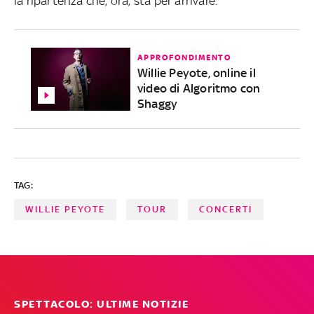
la ripartenza che, ora, sta per arrivare.
APPROFONDIMENTO
Willie Peyote, online il
video di Algoritmo con
Shaggy
TAG:
WILLIE PEYOTE
TOUR
CONCERTI
SPETTACOLO: ULTIME NOTIZIE