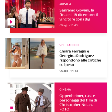
MUSICA
Sanremo Giovani, la
finale il 18 dicembre: il
vincitore con i Big
05 ago - 15:43
SPETTACOLO
Chiara Ferragni e
Georgina Rodriguez
rispondono alle critiche
sul peso
05 ago - 14:43
CINEMA
Oppenheimer, cast e
personaggi del film di
Christopher Nolan.
FOTO