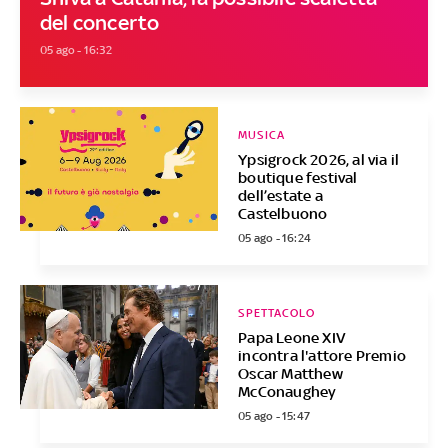
del concerto
05 ago - 16:32
MUSICA
Ypsigrock 2026, al via il
boutique festival
dell’estate a
Castelbuono
05 ago - 16:24
SPETTACOLO
Papa Leone XIV
incontra l'attore Premio
Oscar Matthew
McConaughey
05 ago - 15:47