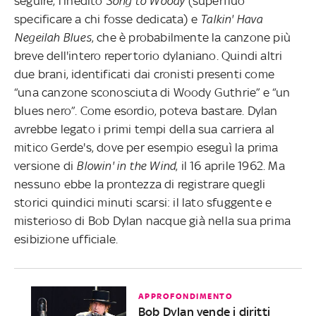
seguire, l'inedito
Song to Woody
(superfluo
specificare a chi fosse dedicata) e
Talkin' Hava
Negeilah Blues
, che è probabilmente la canzone più
breve dell'intero repertorio dylaniano. Quindi altri
due brani, identificati dai cronisti presenti come
“una canzone sconosciuta di Woody Guthrie” e “un
blues nero”. Come esordio, poteva bastare. Dylan
avrebbe legato i primi tempi della sua carriera al
mitico Gerde's, dove per esempio eseguì la prima
versione di
Blowin' in the Wind
, il 16 aprile 1962. Ma
nessuno ebbe la prontezza di registrare quegli
storici quindici minuti scarsi: il lato sfuggente e
misterioso di Bob Dylan nacque già nella sua prima
esibizione ufficiale.
APPROFONDIMENTO
Bob Dylan vende i diritti