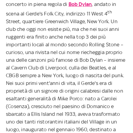
concerto in piena regola di
Bob Dylan
, andato in
th
scena al Gerde's Folk City, indirizzo 11 West 4
Street, quartiere Greenwich Village, New York. Un
club che oggi non esiste più, ma che nei suoi anni
ruggenti era finito anche nella top 3 dei più
importanti locali al mondo secondo Rolling Stone –
curioso, una rivista nel cui nome riecheggia proprio
una delle canzoni più famose di Bob Dylan – insieme
al Cavern Club di Liverpool, culla dei Beatles, e al
CBGB sempre a New York, luogo di nascita del punk.
Nei suoi primi vent'anni di vita, il Gerde's era di
proprietà di un signore di origini calabresi dalle non
esaltanti generalità di Mike Porco: nato a Carolei
(Cosenza), cresciuto nel paesino di Domanico e
sbarcato a Ellis Island nel 1933, aveva trasformato
uno dei tanti ristorantini italiani del Village in un
luogo, inaugurato nel gennaio 1960, destinato a