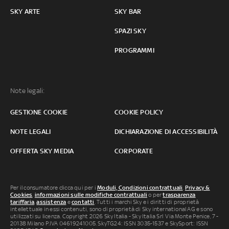
SKY ARTE
SKY BAR
SPAZI SKY
PROGRAMMI
Note legali:
GESTIONE COOKIE
COOKIE POLICY
NOTE LEGALI
DICHIARAZIONE DI ACCESSIBILITÀ
OFFERTA SKY MEDIA
CORPORATE
Per il consumatore clicca qui per i
Moduli, Condizioni contrattuali
,
Privacy &
Cookies
,
informazioni sulle modifiche contrattuali
o per
trasparenza
tariffaria
,
assistenza
e
contatti
. Tutti i marchi Sky e i diritti di proprietà
intellettuale in essi contenuti, sono di proprietà di Sky international AG e sono
utilizzati su licenza. Copyright 2026 Sky Italia - Sky Italia Srl Via Monte Penice, 7 -
20138 Milano P.IVA 04619241005. SkyTG24: ISSN 3035-1537 e SkySport: ISSN