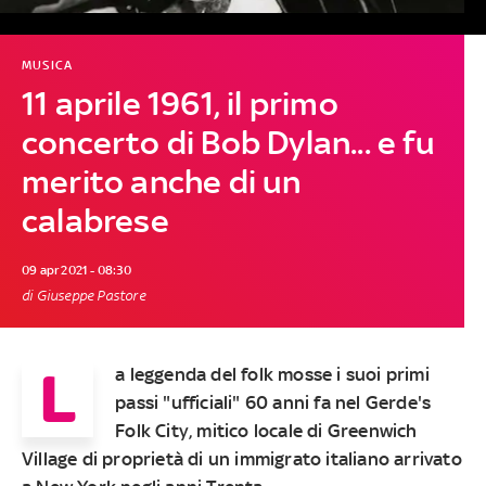
MUSICA
11 aprile 1961, il primo
concerto di Bob Dylan... e fu
merito anche di un
calabrese
09 apr 2021 - 08:30
di Giuseppe Pastore
L
a leggenda del folk mosse i suoi primi
passi "ufficiali" 60 anni fa nel Gerde's
Folk City, mitico locale di Greenwich
Village di proprietà di un immigrato italiano arrivato