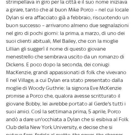
strimpellava in giro per la città e il suo nome iniziava
a girare, tanto che al buon Mike Porco – nel cui locale
Dylan si era affacciato già a febbraio, riscuotendo un
buon successo – arrivarono almeno due segnalazioni
nel giro di pochi giorni: la prima, a marzo, di uno dei
suoi clienti abituali, Mel Bailey, che con la moglie
Lillian gli suggerì il nome di questo giovane
menestrello che sembrava uscito da un romanzo di
Dickens. E poco dopo la seconda, dei coniugi
MacKenzie, grandi appassionati di folk che vivevano
lì nel Village, a cui Dylan era stato presentato dalla
moglie di Woody Guthrie: la signora Eve McKenzie
promise a Porco che, qualora avesse scritturato il
giovane Bobby, lei avrebbe portato al Gerde's tutti i
suoi amici. Così la settimana prima, 5 aprile, Porco
andò a dare un'occhiata a Dylan che si esibiva al Folk
Club della New York University, e decise che si
poteva fare, fedele al motto
the newer, the cheaper
: