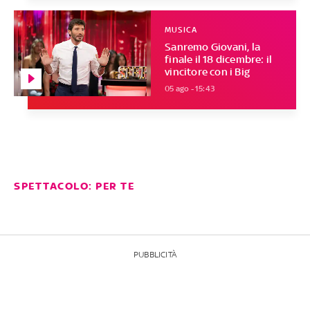
MUSICA
Sanremo Giovani, la
finale il 18 dicembre: il
vincitore con i Big
05 ago - 15:43
SPETTACOLO: PER TE
PUBBLICITÀ