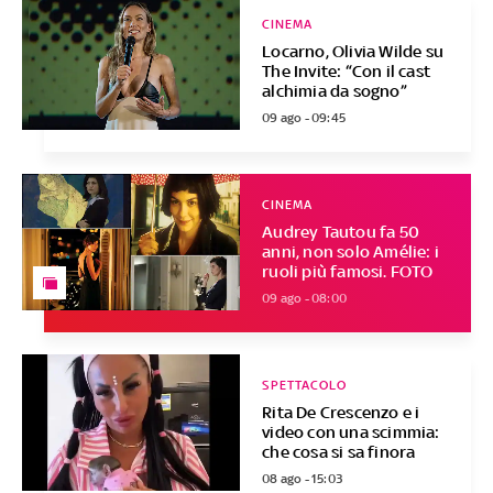
CINEMA
Locarno, Olivia Wilde su
The Invite: “Con il cast
alchimia da sogno”
09 ago - 09:45
CINEMA
Audrey Tautou fa 50
anni, non solo Amélie: i
ruoli più famosi. FOTO
09 ago - 08:00
SPETTACOLO
Rita De Crescenzo e i
video con una scimmia:
che cosa si sa finora
08 ago - 15:03