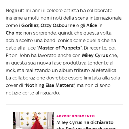
Negli ultimi anni il celebre artista ha collaborato
insieme a molti nomi noti della scena internazionale,
come i
Gorillaz, Ozzy Osbourne
e
gli
Alice in
Chains:
non sorprende, quindi, che questa volta
abbia scelto una band iconica come quella che ha
dato alla luce “
Master of Puppets
”. Di recente, poi,
Elton John ha lavorato anche con
Miley Cyrus
che,
in questa sua nuova fase produttiva tendente al
rock, sta realizzando un album tributo ai Metallica.
La collaborazione dovrebbe essere limitata alla sola
cover di “
Nothing Else Matters
”, ma non ci sono
notizie certe al riguardo.
APPROFONDIMENTO
Miley Cyrus ha dichiarato
che farà un album di cover