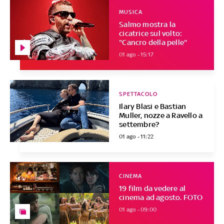
MUSICA
Salmo mostra la
cicatrice sul volto:
"Cancro della pelle"
01 ago - 15:17
SPETTACOLO
Ilary Blasi e Bastian
Muller, nozze a Ravello a
settembre?
01 ago - 11:22
CINEMA
19 film da vedere al
cinema ad agosto. FOTO
01 ago - 09:00