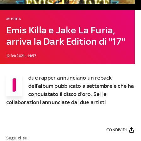
MUSICA
Emis Killa e Jake La Furia,
arriva la Dark Edition di "17"
12 feb 2021 - 14:57
I
due rapper annunciano un repack
dell’album pubblicato a settembre e che ha
conquistato il disco d’oro. Sei le
collaborazioni annunciate dai due artisti
CONDIVIDI
Seguici su: