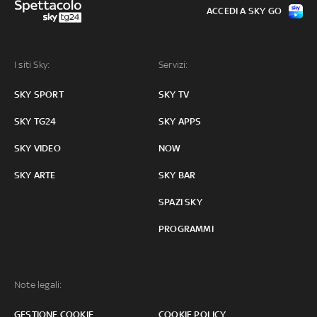
ACCEDI A SKY GO
I siti Sky:
Servizi:
SKY SPORT
SKY TV
SKY TG24
SKY APPS
SKY VIDEO
NOW
SKY ARTE
SKY BAR
SPAZI SKY
PROGRAMMI
Note legali:
GESTIONE COOKIE
COOKIE POLICY