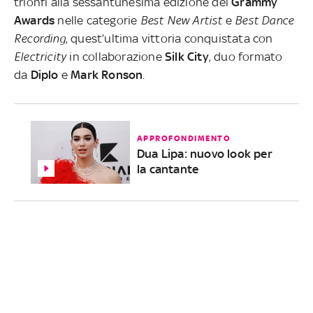
trionfi alla sessantunesima edizione dei
Grammy
Awards
nelle categorie
Best New Artist
e
Best Dance
Recording
, quest’ultima vittoria conquistata con
Electricity
in collaborazione
Silk City
, duo formato
da
Diplo
e
Mark Ronson
.
APPROFONDIMENTO
Dua Lipa: nuovo look per
la cantante