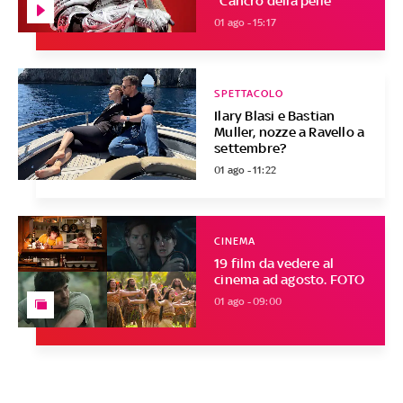
"Cancro della pelle"
01 ago - 15:17
SPETTACOLO
Ilary Blasi e Bastian
Muller, nozze a Ravello a
settembre?
01 ago - 11:22
CINEMA
19 film da vedere al
cinema ad agosto. FOTO
01 ago - 09:00