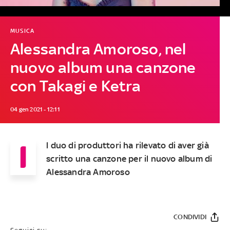
MUSICA
Alessandra Amoroso, nel
nuovo album una canzone
con Takagi e Ketra
04 gen 2021 - 12:11
I
l duo di produttori ha rilevato di aver già
scritto una canzone per il nuovo album di
Alessandra Amoroso
CONDIVIDI