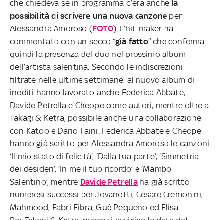
che chiedeva se in programma c’era anche
la
possibilità di scrivere una nuova canzone
per
Alessandra Amoroso (
FOTO
). L’hit-maker ha
commentato con un secco “
già fatto
” che conferma
quindi la presenza del duo nel prossimo album
dell’artista salentina. Secondo le indiscrezioni
filtrate nelle ultime settimane, al nuovo album di
inediti hanno lavorato anche Federica Abbate,
Davide Petrella e Cheope come autori, mentre oltre a
Takagi & Ketra, possibile anche una collaborazione
con Katoo e Dario Faini. Federica Abbate e Cheope
hanno già scritto per Alessandra Amoroso le canzoni
‘Il mio stato di felicità’, ‘Dalla tua parte’, ‘Simmetria
dei desideri’, ‘In me il tuo ricordo’ e ‘Mambo
Salentino’, mentre
Davide Petrella
ha già scritto
numerosi successi per Jovanotti, Cesare Cremonini,
Mahmood, Fabri Fibra, Guè Pequeno ed Elisa.
Per Takagi & Ketra invece si avvicina la data del