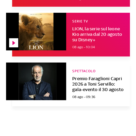
SERIE TV
LION, la serie sul leone
Kio arriva dal 20 agosto
su Disney+
08 ago - 10:04
SPETTACOLO
Premio Faraglioni Capri
2026 a Toni Servillo:
gala-evento il 30 agosto
08 ago - 09:36