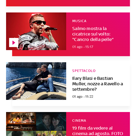
MUSICA
Salmo mostra la
cicatrice sul volto:
"Cancro della pelle"
01 ago - 15:17
SPETTACOLO
Ilary Blasi e Bastian
Muller, nozze a Ravello a
settembre?
01 ago - 11:22
CINEMA
19 film da vedere al
cinema ad agosto. FOTO