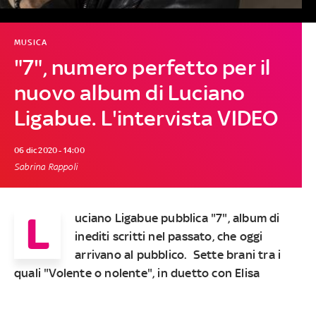
MUSICA
"7", numero perfetto per il
nuovo album di Luciano
Ligabue. L'intervista VIDEO
06 dic 2020 - 14:00
Sabrina Rappoli
L
uciano Ligabue pubblica "7", album di
inediti scritti nel passato, che oggi
arrivano al pubblico. Sette brani tra i
quali "Volente o nolente", in duetto con Elisa