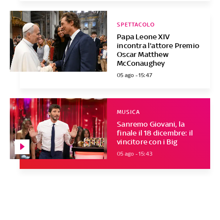
SPETTACOLO
Papa Leone XIV
incontra l'attore Premio
Oscar Matthew
McConaughey
05 ago - 15:47
MUSICA
Sanremo Giovani, la
finale il 18 dicembre: il
vincitore con i Big
05 ago - 15:43