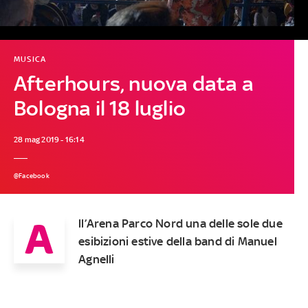
MUSICA
Afterhours, nuova data a
Bologna il 18 luglio
28 mag 2019 - 16:14
@Facebook
A
ll’Arena Parco Nord una delle sole due
esibizioni estive della band di Manuel
Agnelli