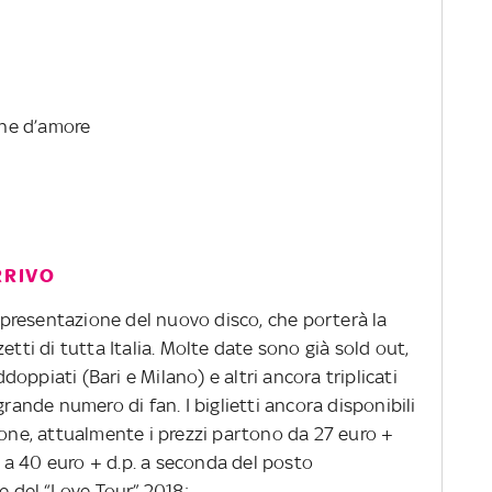
ne d’amore
RRIVO
di presentazione del nuovo disco, che porterà la
etti di tutta Italia. Molte date sono già sold out,
oppiati (Bari e Milano) e altri ancora triplicati
grande numero di fan. I biglietti ancora disponibili
tone, attualmente i prezzi partono da 27 euro +
re a 40 euro + d.p. a seconda del posto
e del “Love Tour” 2018: