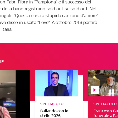
on Fabri Fibra in “Pamplona” e il successo del
r della band registrano sold out su sold out. Nel
singoli: “Questa nostra stupida canzone d’amore”
uovo disco in uscita “Love”. A ottobre 2018 partirà
Italia.
IE
SPETTACOLO
SPETTACOLO
Ballando con le
Francesco Guc
stelle 2026,
funerale a Pa