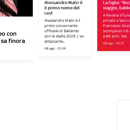
Alessandro Matri è
La figlia: "Bu
il primo nome del
viaggio, babb
cast
A Pavana il fun
Alessandro Matri è il
privato e laico 
primo concorrente
Francesco Gucci
ufficiale di Ballando
scomparso il 6
deo con
con le stelle 2026. L'ex
a 86 anni. Nel...
 sa finora
attaccante...
08 ago - 10:37
08 ago - 12:09