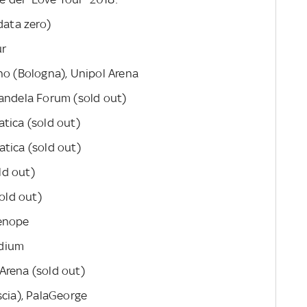
data zero)
ur
no (Bologna), Unipol Arena
Mandela Forum (sold out)
tica (sold out)
tica (sold out)
old out)
sold out)
tenope
adium
Arena (sold out)
scia), PalaGeorge