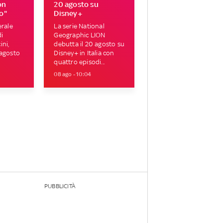
on
20 agosto su
o"
Disney+
erale
La serie National
di
Geographic LION
ni,
debutta il 20 agosto su
 agosto
Disney+ in Italia con
quattro episodi...
08 ago - 10:04
PUBBLICITÀ