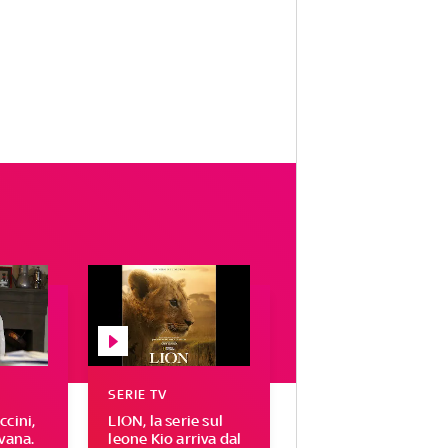
SERIE TV
cini,
LION, la serie sul
vana.
leone Kio arriva dal