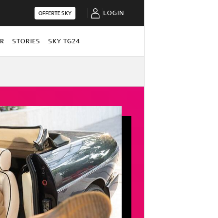
LOGIN
OFFERTE SKY
OR
STORIES
SKY TG24