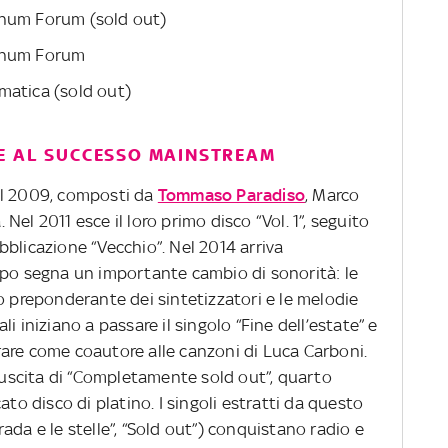
anum Forum (sold out)
lanum Forum
matica (sold out)
E AL SUCCESSO MAINSTREAM
el 2009, composti da
Tommaso Paradiso
, Marco
el 2011 esce il loro primo disco “Vol. 1”, seguito
blicazione “Vecchio”. Nel 2014 arriva
ppo segna un importante cambio di sonorità: le
o preponderante dei sintetizzatori e le melodie
i iniziano a passare il singolo “Fine dell’estate” e
are come coautore alle canzoni di Luca Carboni.
l’uscita di “Completamente sold out”, quarto
ato disco di platino. I singoli estratti da questo
ada e le stelle”, “Sold out”) conquistano radio e