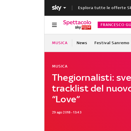
Esplora tutte le offerte S
FRANCESCO GU
MUSICA
News
Festival Sanremo
MUSICA
Thegiornalisti: sve
tracklist del nuo
“Love”
29 ago 2018 - 13:43