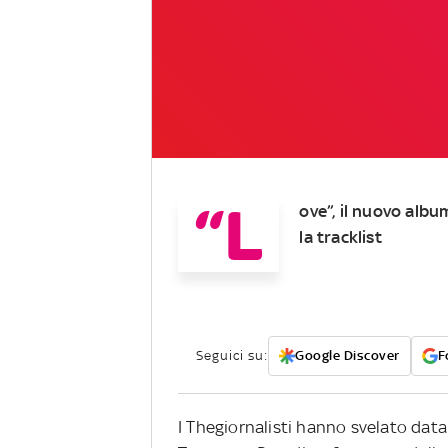
“L
ove”, il nuovo album
la tracklist
Seguici su:
Google Discover
F
I Thegiornalisti hanno svelato data 