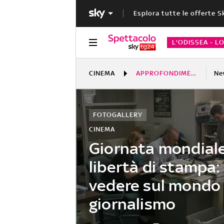
Esplora tutte le offerte S
L'ODISSEA - L
CINEMA
APPROFONDIMENTI
Ne
FOTOGALLERY
CINEMA
Giornata mondiale
libertà di stampa: 
vedere sul mondo 
giornalismo