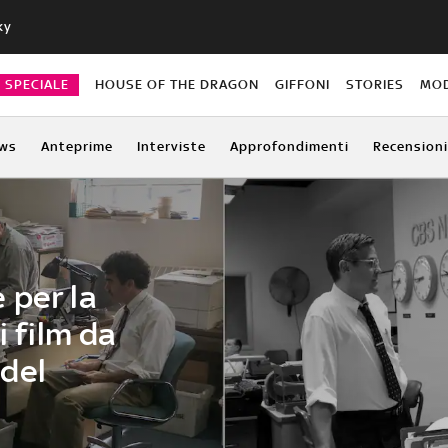
ky
O SPECIALE
HOUSE OF THE DRAGON
GIFFONI
STORIES
MO
ws
Anteprime
Interviste
Approfondimenti
Recensioni
 per la
i film da
del