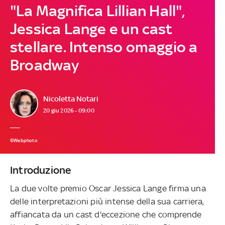
"La Magnifica Lillian Hall",
Jessica Lange e un cast
stellare. Intenso omaggio a
Broadway
Nicoletta Notari
20 giu 2026 - 09:00
©Webphoto
Introduzione
La due volte premio Oscar Jessica Lange firma una
delle interpretazioni più intense della sua carriera,
affiancata da un cast d'eccezione che comprende