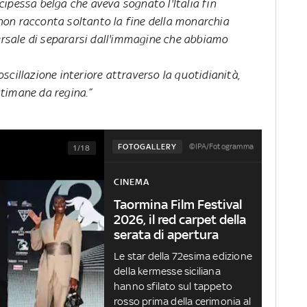
ipessa belga che aveva sognato l'Italia fin
m non racconta soltanto la fine della monarchia
versale di separarsi dall'immagine che abbiamo
cillazione interiore attraverso la quotidianità,
ettimane da regina.”
©IPA/Fotogramma
FOTOGALLERY
1/18
CINEMA
Taormina Film Festival
2026, il red carpet della
serata di apertura
Le star della 72esima edizione
della kermesse siciliana
hanno sfilato sul tappeto
rosso prima della cerimonia al