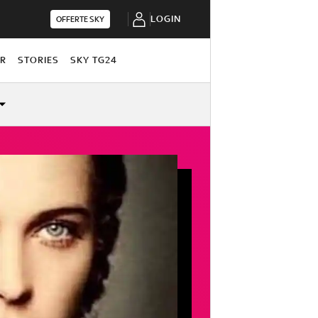
LOGIN
OFFERTE SKY
OR
STORIES
SKY TG24