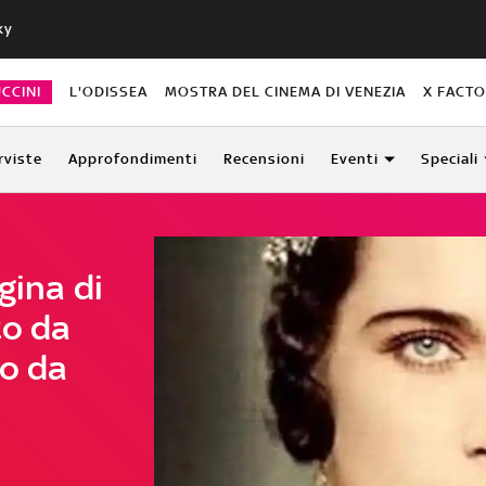
ky
CCINI
L'ODISSEA
MOSTRA DEL CINEMA DI VENEZIA
X FACT
rviste
Approfondimenti
Recensioni
Eventi
Speciali
gina di
to da
to da