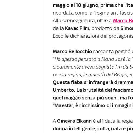
maggio al 18 giugno, prima che l'It
ricordata come la “regina antifascis
Alla sceneggiatura, oltre a
Marco Be
della
Kavac
Film
, prodotto da
Simo
Ecco le dichiarazioni dei protagonis
Marco Bellocchio
racconta perché 
“
Ho spesso pensato a Maria Josè la 
sicuramente aveva sognato fin da bam
re e la regina, le maestà del Belgio, 
Questa fiaba si infrangerà dramma
Umberto. La brutalità del fascismo, l
quel maggio senza più sogni, ma fo
“Maestà”, è ricchissimo di immagin
A
Ginevra Elkann
è affidata la reg
donna intelligente, colta, nata e p