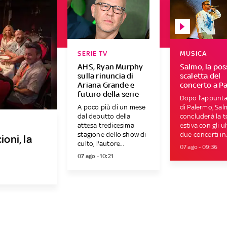
SERIE TV
MUSICA
AHS, Ryan Murphy
Salmo, la pos
sulla rinuncia di
scaletta del
Ariana Grande e
concerto a P
futuro della serie
Dopo l’appunt
A poco più di un mese
di Palermo, Sa
dal debutto della
concluderà la 
attesa tredicesima
estiva con gli u
stagione dello show di
due concerti in..
oni, la
culto, l'autore...
07 ago - 09:36
07 ago - 10:21