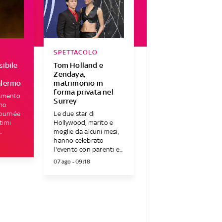
SPETTACOLO
sibile
Tom Holland e
Zendaya,
alermo
matrimonio in
forma privata nel
amento
Surrey
lmo
tournée
Le due star di
ltimi
Hollywood, marito e
.
moglie da alcuni mesi,
hanno celebrato
l'evento con parenti e...
07 ago - 09:18