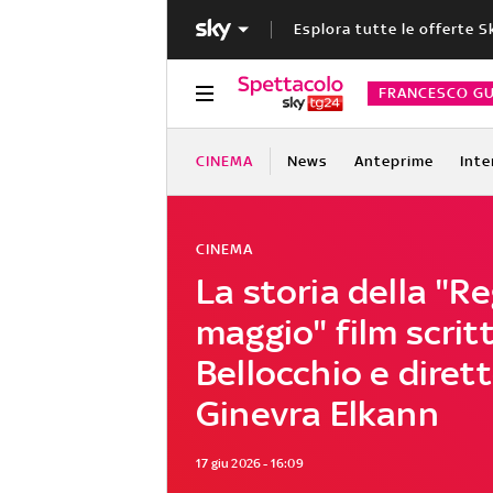
Esplora tutte le offerte S
FRANCESCO GU
CINEMA
News
Anteprime
Inte
CINEMA
La storia della "Re
maggio" film scrit
Bellocchio e diret
Ginevra Elkann
17 giu 2026 - 16:09