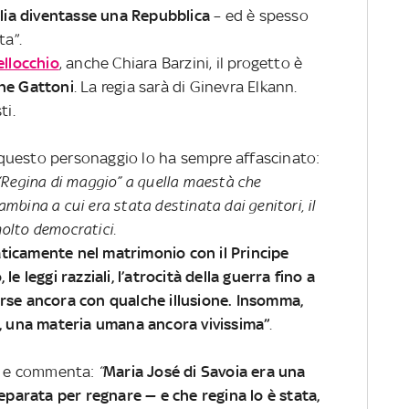
alia diventasse una Repubblica
– ed è spesso
ta”.
llocchio
, anche Chiara Barzini, il progetto è
ne Gattoni
. La regia sarà di Ginevra Elkann.
ti.
questo personaggio lo ha sempre affascinato:
“Regina di maggio” a quella maestà che
bina a cui era stata destinata dai genitori, il
molto democratici.
ticamente nel matrimonio con il Principe
e leggi razziali, l’atrocità della guerra fino a
rse ancora con qualche illusione. Insomma,
i, una materia umana ancora vivissima”
.
ia e commenta:
“
Maria José di Savoia era una
reparata per regnare — e che regina lo è stata,