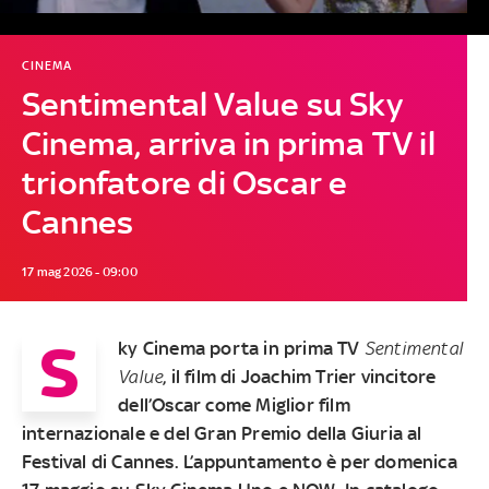
CINEMA
Sentimental Value su Sky
Cinema, arriva in prima TV il
trionfatore di Oscar e
Cannes
17 mag 2026 - 09:00
S
ky Cinema porta in prima TV
Sentimental
Value
, il film di Joachim Trier vincitore
dell’Oscar come Miglior film
internazionale e del Gran Premio della Giuria al
Festival di Cannes. L’appuntamento è per domenica