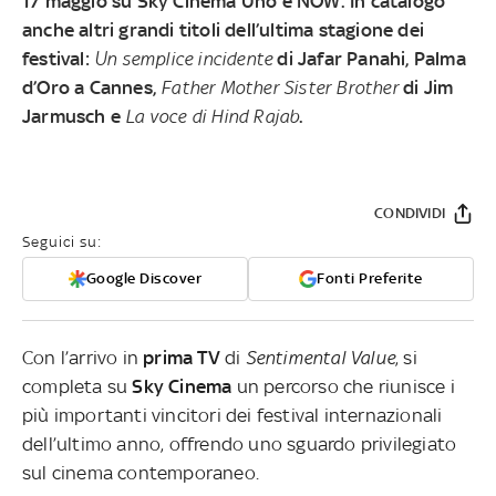
17 maggio su Sky Cinema Uno e NOW. In catalogo
anche altri grandi titoli dell’ultima stagione dei
festival:
Un semplice incidente
di Jafar Panahi, Palma
d’Oro a Cannes,
Father Mother Sister Brother
di Jim
Jarmusch e
La voce di Hind Rajab
.
CONDIVIDI
Seguici su:
Google Discover
Fonti Preferite
Con l’arrivo in
prima TV
di
Sentimental Value
, si
completa su
Sky Cinema
un percorso che riunisce i
più importanti vincitori dei festival internazionali
dell’ultimo anno, offrendo uno sguardo privilegiato
sul cinema contemporaneo.