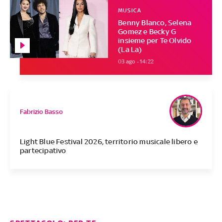
MUSICA
Benny Blanco, Selena
Gomez e Becky G
insieme per Te Olvido
(La La)
03 ago - 14:22
Fabrizio Basso
Light Blue Festival 2026, territorio musicale libero e
partecipativo