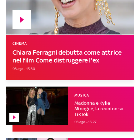
CINEMA
Chiara Ferragni debutta come attrice
nel film Come distruggere l'ex
03 ago - 15:30
MUSICA
Madonna e Kylie
Minogue, la reunion su
TikTok
03 ago - 15:27