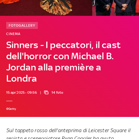
FOTOGALLERY
CINEMA
Sinners - I peccatori, il cast
dell'horror con Michael B.
Jordan alla première a
Londra
15 apr 2025 - 09:56
14 foto
©Getty
Sul tappeto rosso dell'anteprima di Leicester Square il
regista e sceneggiatore Ryan Coogler ha avuto