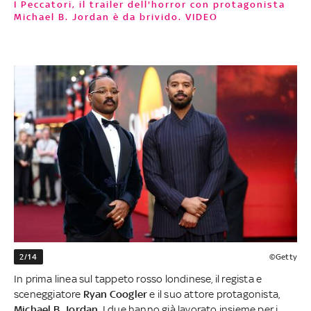
I Peccatori, il trailer dell'horror con protagonista
Michael B. Jordan è da brivido. VIDEO
2/14
©Getty
In prima linea sul tappeto rosso londinese, il regista e
sceneggiatore
Ryan Coogler
e il suo attore protagonista,
Michael B. Jordan
. I due hanno già lavorato insieme per i