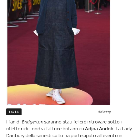
14/14
©Getty
I fan di
Bridgerton
saranno stati felici di ritrovare sotto i
riflettori di Londra l'attrice britannica
Adjoa Andoh
. La Lady
Danbury della serie di culto ha partecipato all'evento in