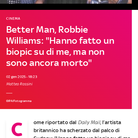
CINEMA
Better Man, Robbie
Williams: "Hanno fatto un
biopic su di me, ma non
sono ancora morto"
02 gen 2025 - 18:23
Matteo Rossini
©IPA/Fotogramma
C
ome riportato dal
Daily
Mail
, l’artista
britannico ha scherzato dal palco di