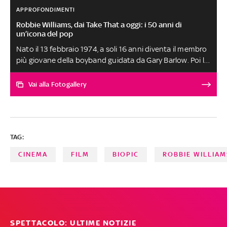
APPROFONDIMENTI
Robbie Williams, dai Take That a oggi: i 50 anni di
un’icona del pop
Nato il 13 febbraio 1974, a soli 16 anni diventa il membro
più giovane della boyband guidata da Gary Barlow. Poi la
rottura con il gruppo e la successiva riappacificazione,
l’incredibile carriera da solista e i momenti bui segnati da
Vai alla Fotogallery
depressione e dipendenze. E ancora la passione per il
calcio, l’interesse per gli Ufo e l’amore per la moglie Ayda
Field e i loro quattro figli
TAG:
CINEMA
FILM
BIOPIC
ROBBIE WILLIAM
SPETTACOLO: ULTIME NOTIZIE