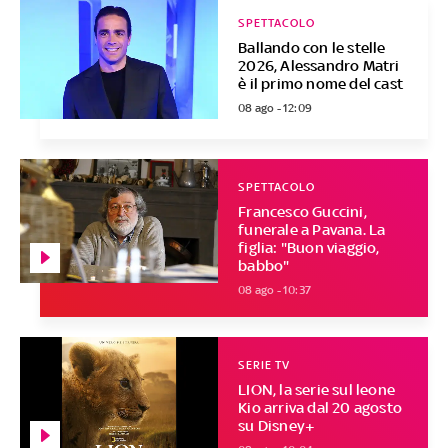
SPETTACOLO
Ballando con le stelle
2026, Alessandro Matri
è il primo nome del cast
08 ago - 12:09
SPETTACOLO
Francesco Guccini,
funerale a Pavana. La
figlia: "Buon viaggio,
babbo"
08 ago - 10:37
SERIE TV
LION, la serie sul leone
Kio arriva dal 20 agosto
su Disney+