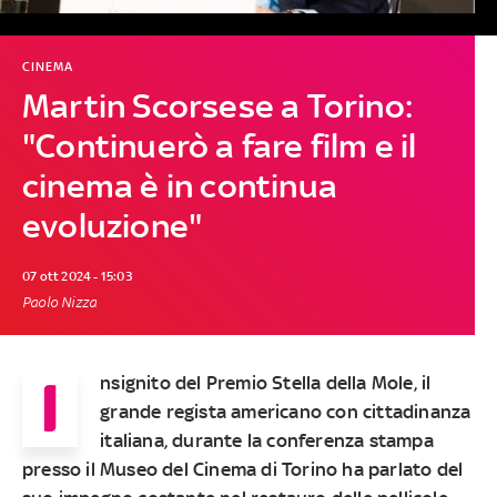
CINEMA
Martin Scorsese a Torino:
"Continuerò a fare film e il
cinema è in continua
evoluzione"
07 ott 2024 - 15:03
Paolo Nizza
I
nsignito del Premio Stella della Mole, il
grande regista americano con cittadinanza
italiana, durante la conferenza stampa
presso il Museo del Cinema di Torino ha parlato del