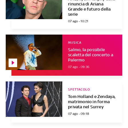
rinuncia di Ariana
Grande e futuro della
serie
07 ago - 10:21
MUSICA
Salmo, la possibile
scaletta del concerto a
Palermo
07 ago - 09:36
SPETTACOLO
Tom Holland e Zendaya,
matrimonio in forma
privata nel Surrey
07 ago - 09:18