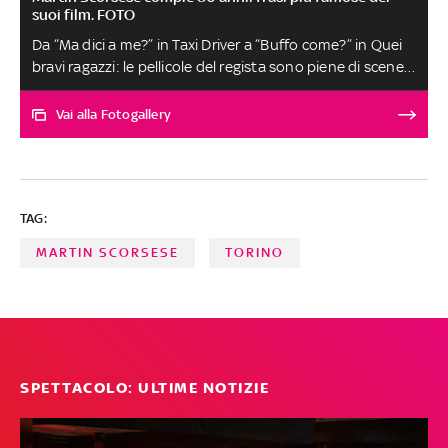
suoi film. FOTO
Da “Ma dici a me?” in Taxi Driver a “Buffo come?” in Quei
bravi ragazzi: le pellicole del regista sono piene di scene e
dialoghi ormai entrati nella storia del cinema. Nato a
New York il 17 novembre 1942, nella sua carriera ha
Vai alla Fotogallery
incassato diversi riconoscimenti: ad esempio, 14
candidature agli Oscar e la vittoria per la miglior regia nel
2007 per The Departed. Per celebrarlo, abbiamo
selezionato alcune frasi cult tratte dai suoi film più belli
TAG:
MARTIN SCORSESE
TORINO
SPETTACOLO: ULTIME NOTIZIE