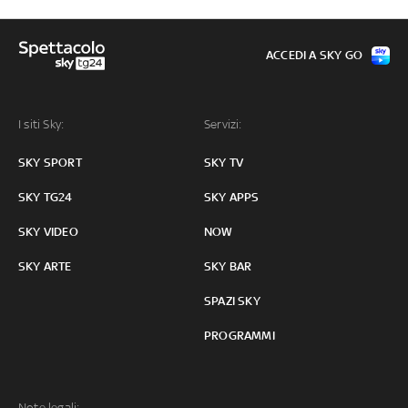
ACCEDI A SKY GO
I siti Sky:
Servizi:
SKY SPORT
SKY TV
SKY TG24
SKY APPS
SKY VIDEO
NOW
SKY ARTE
SKY BAR
SPAZI SKY
PROGRAMMI
Note legali: