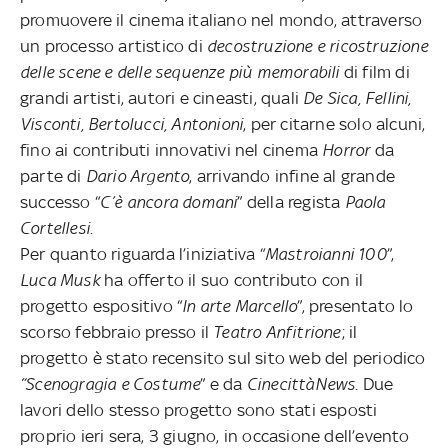
promuovere il cinema italiano nel mondo, attraverso
un processo artistico di
decostruzione e ricostruzione
delle scene e delle sequenze più memorabili
di film di
grandi artisti, autori e cineasti, quali
De Sica, Fellini,
Visconti, Bertolucci, Antonioni
, per citarne solo alcuni,
fino ai contributi innovativi nel cinema
Horror
da
parte di
Dario Argento
, arrivando infine al grande
successo “
C’è ancora domani
” della regista
Paola
Cortellesi
.
Per quanto riguarda l’iniziativa “
Mastroianni 100
”,
Luca Musk
ha offerto il suo contributo con il
progetto espositivo “
In arte Marcello
”, presentato lo
scorso febbraio presso il
Teatro Anfitrione
; il
progetto è stato recensito sul sito web del periodico
“Scenogragia e Costume
” e da
CinecittàNews
. Due
lavori dello stesso progetto sono stati esposti
proprio ieri sera, 3 giugno, in occasione dell’evento