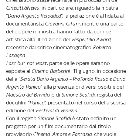
cinema sono state recensite in più occasioni da
CinecittàNews
; in particolare, riguardo la mostra
“
Dario Argento Reloaded
”, la prefazione è affidata al
documentarista
Giovanni Gifuni
; mentre una parte
delle opere in mostra hanno fatto da cornice
artistica alla III edizione del
Vespertilio Award
,
recensite dal critico cinematografico
Roberto
Lasagna
.
Last but not least
, parte delle opere saranno
esposte al
Cinema Barberini
l’11 giugno, in occasione
della “
Serata Dario Argento – Profondo Rosso e Dario
Argento Panico
”, alla presenza di diversi ospiti e del
Maestro del Brivido
, e di
Simone Scafidi,
regista del
docufilm “
Panico
”, presentato nel corso della scorsa
edizione del
Festival di Venezia
.
Con il regista
Simone Scafidi
è stato definito un
progetto per un film documentario dal titolo
provvisorio
Cinema, Amore e Fantasia
, che vuole