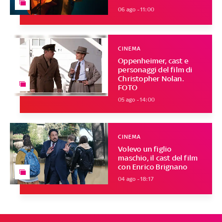
06 ago - 11:00
CINEMA
Oppenheimer, cast e
personaggi del film di
Christopher Nolan.
FOTO
05 ago - 14:00
CINEMA
Volevo un figlio
maschio, il cast del film
con Enrico Brignano
04 ago - 18:17