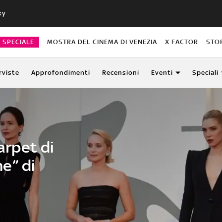
ky
O SPECIALE
MOSTRA DEL CINEMA DI VENEZIA
X FACTOR
STO
rviste
Approfondimenti
Recensioni
Eventi
Speciali
carpet di
e” di