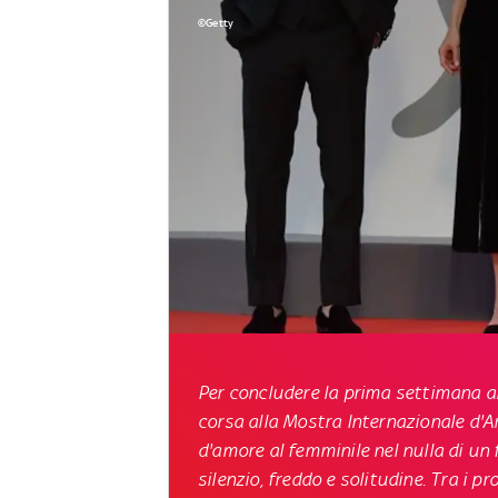
©Getty
Per concludere la prima settimana al 
corsa alla Mostra Internazionale d'
d'amore al femminile nel nulla di un
silenzio, freddo e solitudine. Tra i 