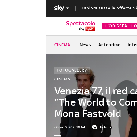
Esplora tutte le offerte S
L'ODISSEA - L
CINEMA
News
Anteprime
Inte
FOTOGALLERY
CINEMA
Venezia 77, il red 
“The World to Com
Mona Fastvold
06 set 2020 - 19:54
15 foto