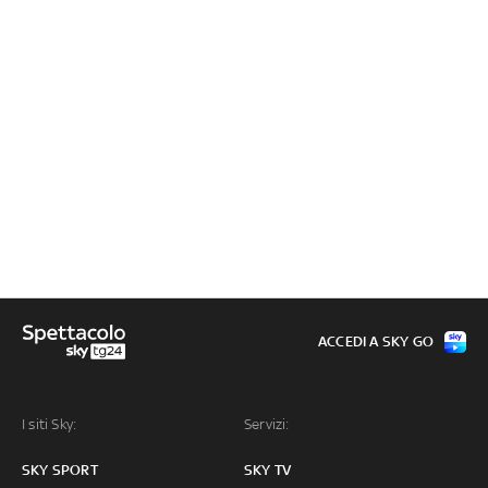
ACCEDI A SKY GO
I siti Sky:
Servizi:
SKY SPORT
SKY TV