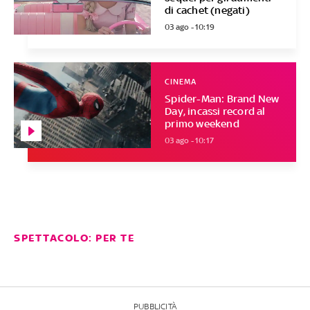
di cachet (negati)
03 ago - 10:19
CINEMA
Spider-Man: Brand New
Day, incassi record al
primo weekend
03 ago - 10:17
SPETTACOLO: PER TE
PUBBLICITÀ