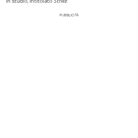
in studio, intitolato
Strike
.
PUBBLICITÀ