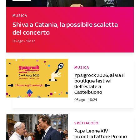
MUSICA
Shiva a Catania, la possibile scaletta
del concerto
05 ago - 16:32
MUSICA
Ypsigrock 2026, al via il
boutique festival
dell’estate a
Castelbuono
05 ago - 16:24
SPETTACOLO
Papa Leone XIV
incontra l'attore Premio