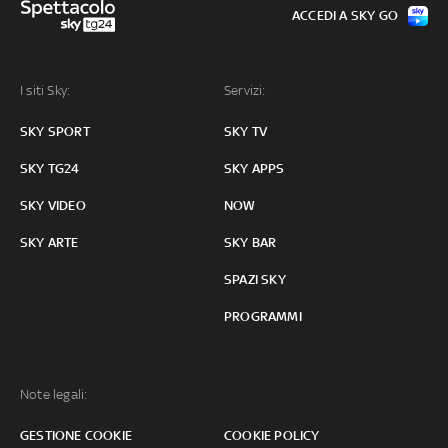
ACCEDI A SKY GO
I siti Sky:
Servizi:
SKY SPORT
SKY TV
SKY TG24
SKY APPS
SKY VIDEO
NOW
SKY ARTE
SKY BAR
SPAZI SKY
PROGRAMMI
Note legali:
GESTIONE COOKIE
COOKIE POLICY