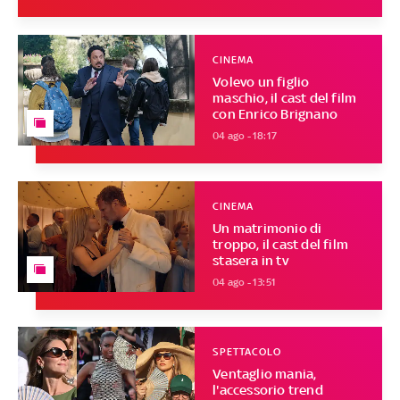
CINEMA
Volevo un figlio
maschio, il cast del film
con Enrico Brignano
04 ago - 18:17
CINEMA
Un matrimonio di
troppo, il cast del film
stasera in tv
04 ago - 13:51
SPETTACOLO
Ventaglio mania,
l'accessorio trend