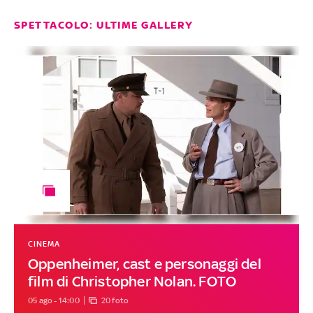
SPETTACOLO: ULTIME GALLERY
CINEMA
Oppenheimer, cast e personaggi del
film di Christopher Nolan. FOTO
05 ago - 14:00
20 foto