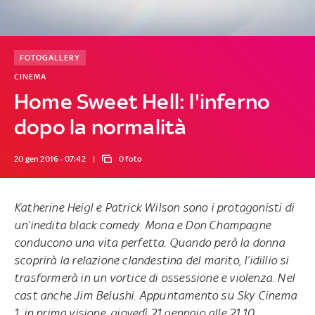
FOTOGALLERY
CINEMA
Home Sweet Hell: l'inferno
dopo la normalità
20 gen 2016 - 07:42
0 foto
Katherine Heigl e Patrick Wilson sono i protagonisti di
un’inedita black comedy. Mona e Don Champagne
conducono una vita perfetta. Quando però la donna
scoprirà la relazione clandestina del marito, l’idillio si
trasformerà in un vortice di ossessione e violenza. Nel
cast anche Jim Belushi. Appuntamento su Sky Cinema
1, in prima visione, giovedì 21 gennaio alle 21.10