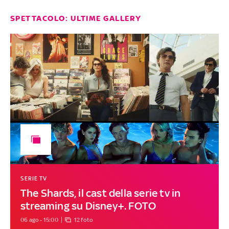
SPETTACOLO: ULTIME GALLERY
SERIE TV
The Shards, il cast della serie tv in
streaming su Disney+. FOTO
06 ago - 15:00
12 foto