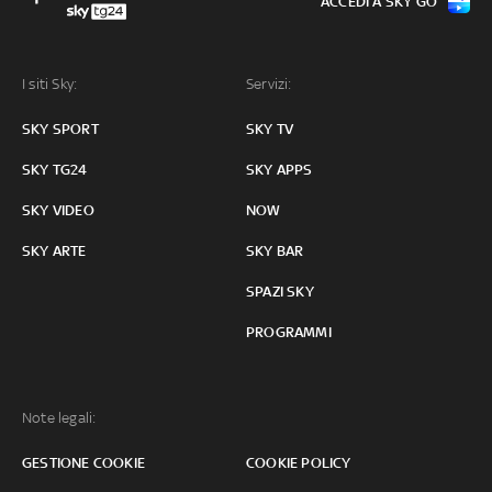
ACCEDI A SKY GO
I siti Sky:
Servizi:
SKY SPORT
SKY TV
SKY TG24
SKY APPS
SKY VIDEO
NOW
SKY ARTE
SKY BAR
SPAZI SKY
PROGRAMMI
Note legali:
GESTIONE COOKIE
COOKIE POLICY