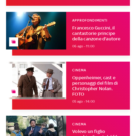
APPROFONDIMENTI
Francesco Guccini, il
cantastorie principe
della canzone d'autore
06 ago - 11:00
CINEMA
Oppenheimer, cast e
personaggi del film di
Christopher Nolan.
FOTO
05 ago - 14:00
CINEMA
Volevo un figlio