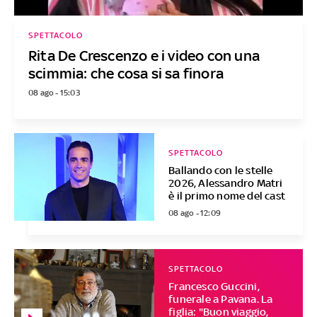
SPETTACOLO
Rita De Crescenzo e i video con una
scimmia: che cosa si sa finora
08 ago - 15:03
SPETTACOLO
Ballando con le stelle
2026, Alessandro Matri
è il primo nome del cast
08 ago - 12:09
SPETTACOLO
Francesco Guccini,
funerale a Pavana. La
figlia: "Buon viaggio,