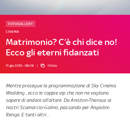
FOTOGALLERY
CINEMA
Matrimonio? C’è chi dice no!
Ecco gli eterni fidanzati
11 giu 2015 - 08:06
0 foto
Mentre prosegue la programmazione d
i
Sky Cinema
Wedding
, ecco le coppie vip che non ne vogliono
sapere di andare all’altare. Da Aniston-Theroux ai
nostri Scamarcio-Golino, passando per Angiolini-
Renga. E tanti altri…