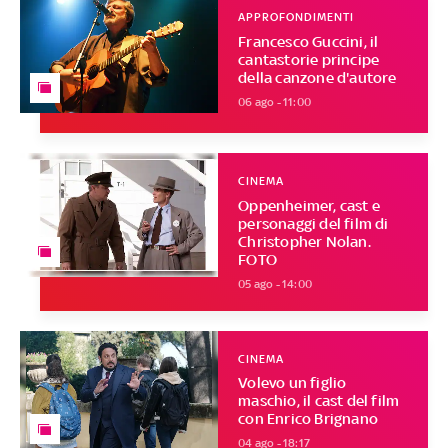
APPROFONDIMENTI
Francesco Guccini, il
cantastorie principe
della canzone d'autore
06 ago - 11:00
CINEMA
Oppenheimer, cast e
personaggi del film di
Christopher Nolan.
FOTO
05 ago - 14:00
CINEMA
Volevo un figlio
maschio, il cast del film
con Enrico Brignano
04 ago - 18:17