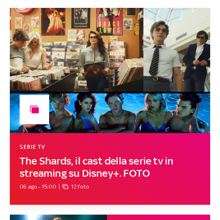
SERIE TV
The Shards, il cast della serie tv in
streaming su Disney+. FOTO
06 ago - 15:00
12 foto