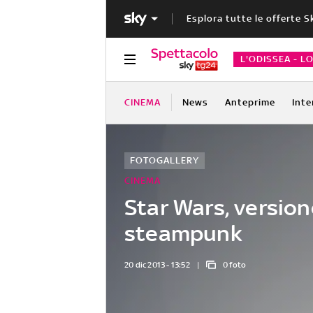
Esplora tutte le offerte S
L'ODISSEA - L
CINEMA
News
Anteprime
Inte
FOTOGALLERY
CINEMA
Star Wars, version
steampunk
20 dic 2013 - 13:52
0 foto