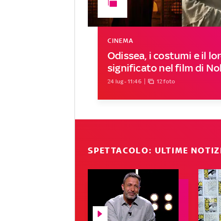
CINEMA
Odissea, i costumi e il lo
significato nel film di N
24 lug - 11:46
12 foto
SPETTACOLO: ULTIME NOTIZ