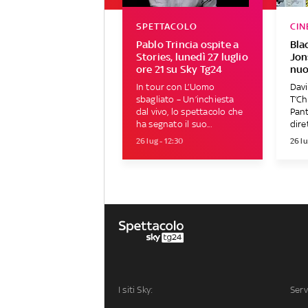
SPETTACOLO
CIN
Pablo Trincia ospite a
Bla
Stories, lunedì 27 luglio
Jons
ore 21 su Sky Tg24
nuo
In tour con L’Uomo
Davi
sbagliato – Un’inchiesta
T’Ch
dal vivo, lo spettacolo che
Pant
ha segnato il suo...
dire
26 lug - 12:30
26 lu
I siti Sky:
Serv