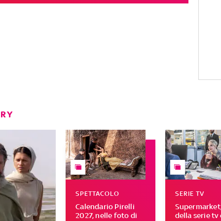
ERY
SPETTACOLO
SERIE TV
Calendario Pirelli
Supermarket, 
2027, nelle foto di
della serie tv