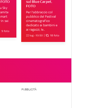
. FOTO
sul Blue Carpet.
FOTO
su Sky
tramite
Per l'abbraccio col
Smart
pubblico del Festival
 in sei
cinematografico
dedicato ai bambini e
ai ragazzi, le...
9 foto
22 lug - 10:50
18 foto
PUBBLICITÀ