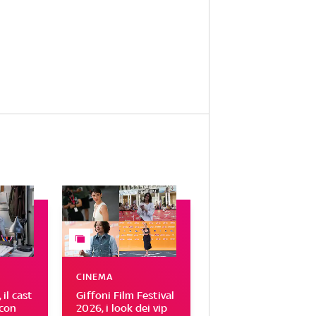
CINEMA
il cast
Giffoni Film Festival
 con
2026, i look dei vip