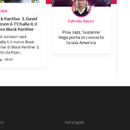
EMA
ck Panther 3, David
Fabrizio Basso
son è T’Challa II, il
vo Black Panther
Pisa Jazz, Suzanne
d Jonsson sarà
Vega porta in concerto
alla II, il nuovo Black
la sua America
her di Black Panther 3,
tto da Ryan...
g - 09:50
izi:
Note legali: