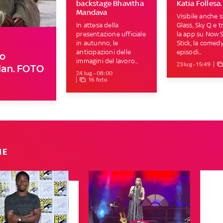
backstage Bhavitha
Katia Follesa
Mandava
Visibile anche 
In attesa della
Glass, Sky Q e 
presentazione ufficiale
la app su Now 
in autunno, le
Stick, la comedy
anticipazioni delle
episodi...
ro
immagini del lavoro...
23 lug - 15:49
olan. FOTO
24 lug - 08:00
16 foto
IE