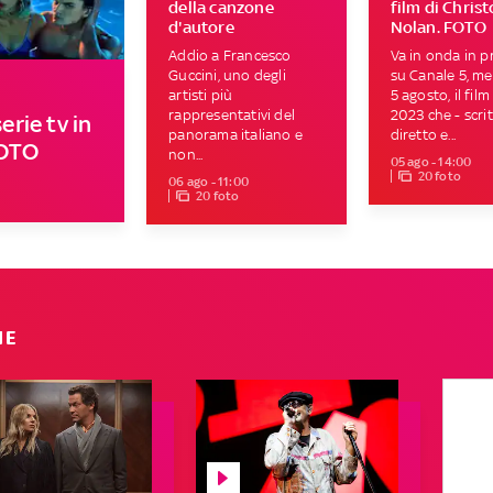
della canzone
film di Chris
d'autore
Nolan. FOTO
Addio a Francesco
Va in onda in p
Guccini, uno degli
su Canale 5, me
artisti più
5 agosto, il film
rappresentativi del
2023 che - scrit
erie tv in
panorama italiano e
diretto e...
FOTO
non...
05 ago - 14:00
20 foto
06 ago - 11:00
20 foto
IE