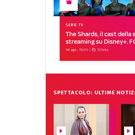
SERIE TV
The Shards, il cast della s
streaming su Disney+. 
06 ago - 15:00
12 foto
SPETTACOLO: ULTIME NOTIZ