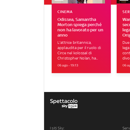
CINEMA
SER
Odissea, Samantha
War 
Morton spiega perché
seco
non ha lavorato per un
leg
anno
Ori
L'attrice britannica,
Due 
applaudita per il ruolo di
lega
Circe nel kolossal di
cont
Christopher Nolan, ha...
divo
06 ago - 19:13
06 ag
I siti Sky:
Serv