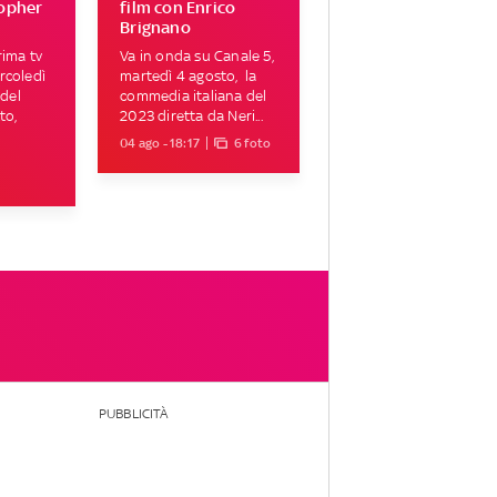
topher
film con Enrico
Brignano
rima tv
Va in onda su Canale 5,
rcoledì
martedì 4 agosto, la
 del
commedia italiana del
to,
2023 diretta da Neri...
04 ago - 18:17
6 foto
PUBBLICITÀ