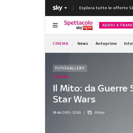
Esplora tutte le offerte S
ADDIO A FRAN
CINEMA
News
Anteprime
Inte
FOTOGALLERY
CINEMA
Il Mito: da Guerre S
Star Wars
18 dic 2013 - 12:30
0 foto