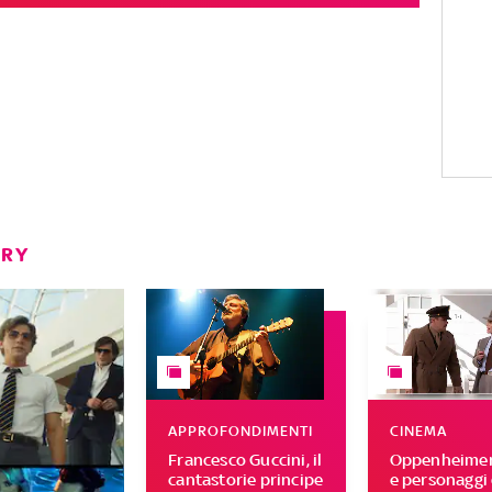
ERY
APPROFONDIMENTI
CINEMA
Francesco Guccini, il
Oppenheimer,
cantastorie principe
e personaggi 