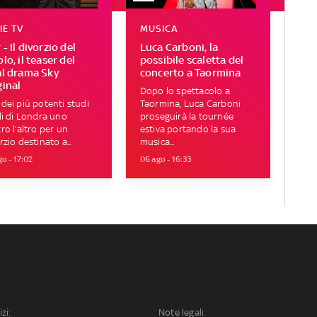
IE TV
MUSICA
- Il divorzio del
Luca Carboni, la
lo, il teaser del
possibile scaletta del
al drama Sky
concerto a Taormina
ginal
Dopo lo spettacolo a
dei più potenti studi
Taormina, Luca Carboni
li di Londra uno
proseguirà la tournée
ro l’altro per un
estiva portando la sua
rzio destinato a...
musica...
o - 17:02
06 ago - 16:33
izi:
Note legali: