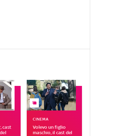
CINEMA
 cast
Volevo un figlio
del
maschio, il cast del