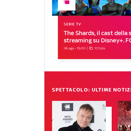
SERIE TV
The Shards, il cast della s
streaming su Disney+. 
06 ago - 15:00
12 foto
SPETTACOLO: ULTIME NOTIZ