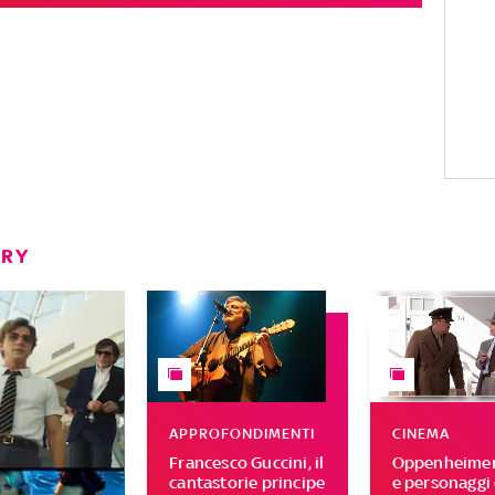
ERY
APPROFONDIMENTI
CINEMA
Francesco Guccini, il
Oppenheimer,
cantastorie principe
e personaggi 