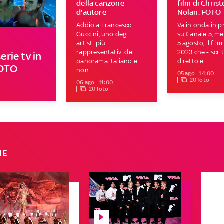
della canzone
film di Chris
d'autore
Nolan. FOTO
Addio a Francesco
Va in onda in p
Guccini, uno degli
su Canale 5, me
artisti più
5 agosto, il film
rappresentativi del
2023 che - scrit
erie tv in
panorama italiano e
diretto e...
FOTO
non...
05 ago - 14:00
20 foto
06 ago - 11:00
20 foto
IE