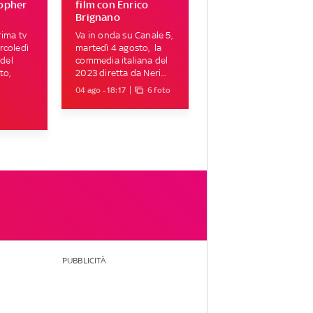
topher
film con Enrico
Brignano
rima tv
Va in onda su Canale 5,
rcoledì
martedì 4 agosto, la
 del
commedia italiana del
to,
2023 diretta da Neri...
04 ago - 18:17
6 foto
PUBBLICITÀ