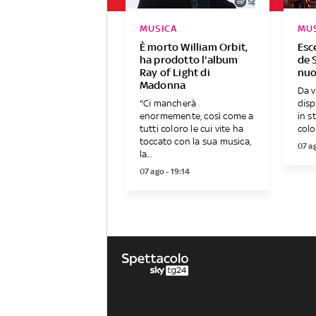
MUSICA
MU
È morto William Orbit,
Esc
ha prodotto l'album
de S
Ray of Light di
nuo
Madonna
Da v
"Ci mancherà
disp
enormemente, così come a
in s
tutti coloro le cui vite ha
colo
toccato con la sua musica,
07 ag
la...
07 ago - 19:14