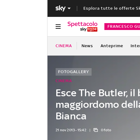
Esplora tutte le offerte S
FRANCESCO GU
CINEMA
News
Anteprime
Inte
FOTOGALLERY
CINEMA
Esce The Butler, il 
maggiordomo dell
Bianca
21 nov 2013 - 15:42
0 foto