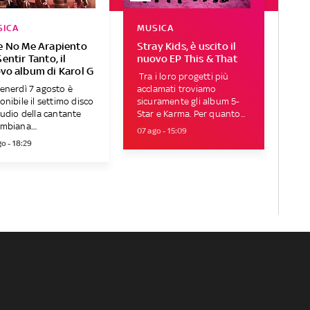
SICA
MUSICA
e No Me Arapiento
Stray Kids, è uscito il
entir Tanto, il
nuovo EP This & That
vo album di Karol G
Tra i loro progetti più
enerdì 7 agosto è
acclamati troviamo
onibile il settimo disco
sicuramente gli album 5-
tudio della cantante
Star e Karma. Per quanto...
mbiana....
07 ago - 15:09
o - 18:29