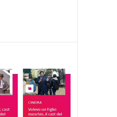
CINEMA
 cast
Volevo un figlio
del
maschio, il cast del