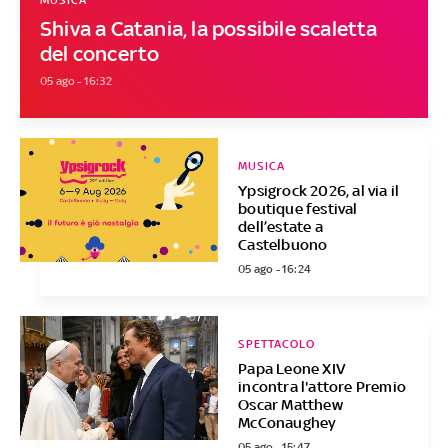
MUSICA
Shiva a Catania, la possibile scaletta
del concerto
05 ago - 16:32
MUSICA
Ypsigrock 2026, al via il
boutique festival
dell’estate a
Castelbuono
05 ago - 16:24
SPETTACOLO
Papa Leone XIV
incontra l'attore Premio
Oscar Matthew
McConaughey
05 ago - 15:47