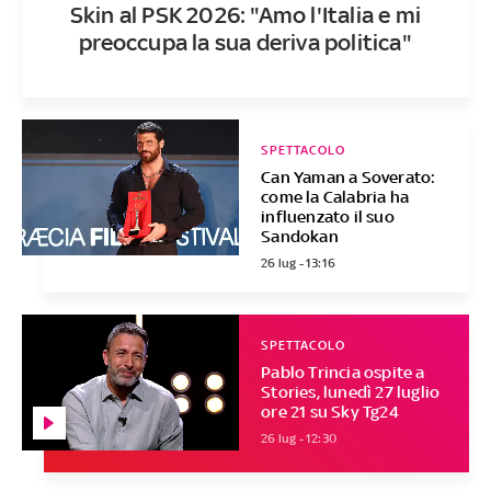
Skin al PSK 2026: "Amo l'Italia e mi
preoccupa la sua deriva politica"
SPETTACOLO
Can Yaman a Soverato:
come la Calabria ha
influenzato il suo
Sandokan
26 lug - 13:16
SPETTACOLO
Pablo Trincia ospite a
Stories, lunedì 27 luglio
ore 21 su Sky Tg24
26 lug - 12:30