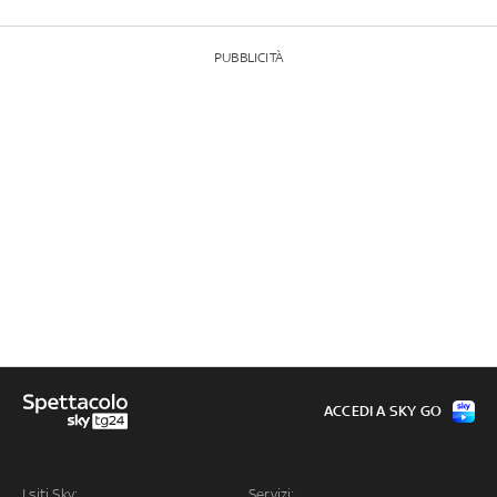
PUBBLICITÀ
ACCEDI A SKY GO
I siti Sky:
Servizi: