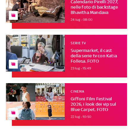
Calendario Pirelli 2027,
nelle foto di backstage
Bhavitha Mandava
24 lug - 08:00
SERIE TV
Supermarket, il cast
della serie tv con Katia
Follesa. FOTO
23 lug - 15:49
CINEMA
Giffoni Film Festival
2026, i look dei vip sul
Blue Carpet. FOTO
22 lug - 10:50