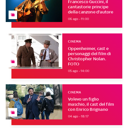
Francesco Guccini, il
cantastorie principe
della canzone d'autore
06 ago - 11:00
CINEMA
Oppenheimer, cast e
personaggi del film di
Christopher Nolan.
FOTO
05 ago - 14:00
CINEMA
Volevo un figlio
maschio, il cast del film
con Enrico Brignano
04 ago - 18:17