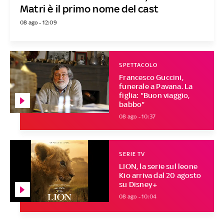
Matri è il primo nome del cast
08 ago - 12:09
SPETTACOLO
Francesco Guccini,
funerale a Pavana. La
figlia: "Buon viaggio,
babbo"
08 ago - 10:37
SERIE TV
LION, la serie sul leone
Kio arriva dal 20 agosto
su Disney+
08 ago - 10:04