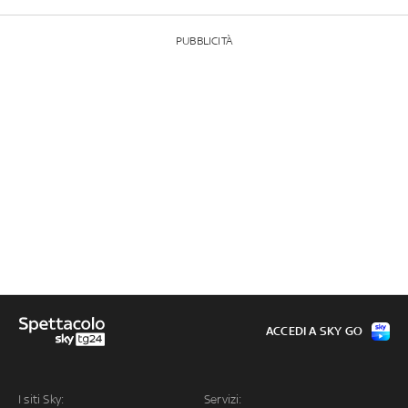
PUBBLICITÀ
ACCEDI A SKY GO
I siti Sky:
Servizi: