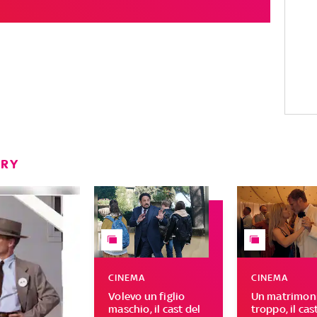
ERY
CINEMA
CINEMA
Volevo un figlio
Un matrimoni
maschio, il cast del
troppo, il cas