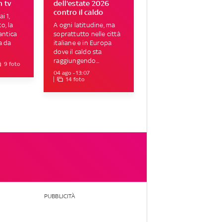
n tv
dell'estate 2026
contro il caldo
i 1,
o, la
A ogni latitudine, ma
ntica
soprattutto nelle città
a da
italiane e in Europa
dove il caldo sta
raggiungendo...
9 foto
04 ago - 13:07
14 foto
PUBBLICITÀ