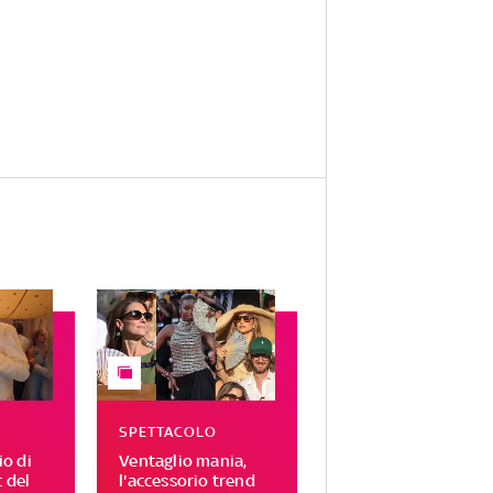
SPETTACOLO
o di
Ventaglio mania,
t del
l'accessorio trend