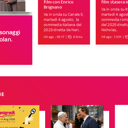
film con Enrico
film stasera i
Brignano
Va in onda su Ra
Va in onda su Canale 5,
martedì 4 agost
martedì 4 agosto, la
commedia roma
commedia italiana del
del 2025 dirett
2023 diretta da Neri...
Nicholas...
rsonaggi
04 ago - 18:17
6 foto
04 ago - 13:51
olan.
IE