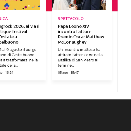
SICA
SPETTACOLO
grock 2026, al via il
Papa Leone XIV
tique festival
incontra l'attore
’estate a
Premio Oscar Matthew
telbuono
McConaughey
6 al 9 agosto il borgo
Un incontro inatteso ha
liano di Castelbuono
attirato l’attenzione nella
a a trasformarsi nella
Basilica di San Pietro al
ale della...
termine...
o - 16:24
05 ago - 15:47