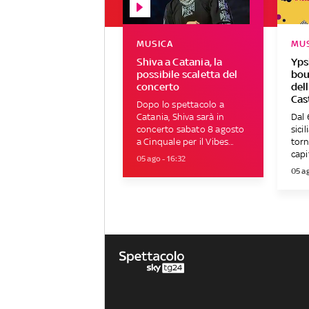
MUSICA
MU
Shiva a Catania, la
Ypsi
possibile scaletta del
bou
concerto
dell
Cas
Dopo lo spettacolo a
Catania, Shiva sarà in
Dal 
concerto sabato 8 agosto
sici
a Cinquale per il Vibes...
torn
capit
05 ago - 16:32
05 ag