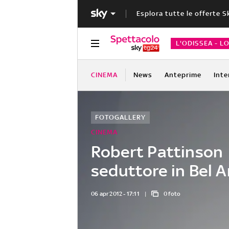
Esplora tutte le offerte S
L'ODISSEA - L
CINEMA
News
Anteprime
Inte
FOTOGALLERY
CINEMA
Robert Pattinson
seduttore in Bel 
06 apr 2012 - 17:11
0 foto