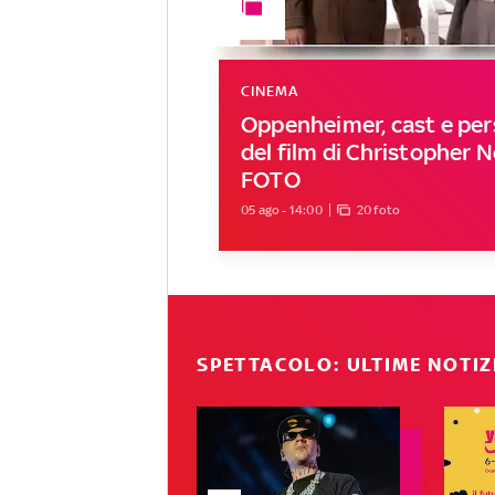
CINEMA
Oppenheimer, cast e pe
del film di Christopher N
FOTO
05 ago - 14:00
20 foto
SPETTACOLO: ULTIME NOTIZ