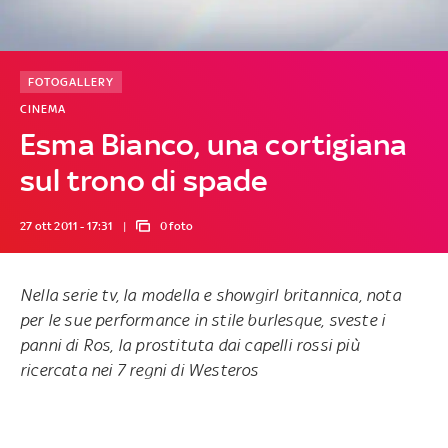
FOTOGALLERY
CINEMA
Esma Bianco, una cortigiana
sul trono di spade
27 ott 2011 - 17:31
0 foto
Nella serie tv, la modella e showgirl britannica, nota
per le sue performance in stile burlesque, sveste i
panni di Ros, la prostituta dai capelli rossi più
ricercata nei 7 regni di Westeros