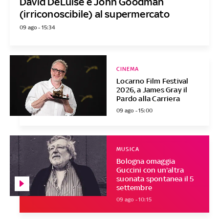
David DeLuise e John Goodman
(irriconoscibile) al supermercato
09 ago - 15:34
CINEMA
Locarno Film Festival
2026, a James Gray il
Pardo alla Carriera
09 ago - 15:00
MUSICA
Bologna omaggia
Guccini con un'altra
suonata spontanea il 5
settembre
09 ago - 10:15