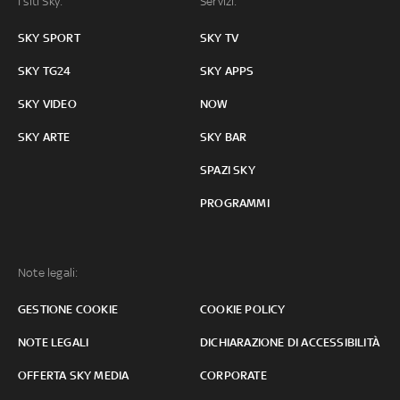
I siti Sky:
Servizi:
SKY SPORT
SKY TV
SKY TG24
SKY APPS
SKY VIDEO
NOW
SKY ARTE
SKY BAR
SPAZI SKY
PROGRAMMI
Note legali:
GESTIONE COOKIE
COOKIE POLICY
NOTE LEGALI
DICHIARAZIONE DI ACCESSIBILITÀ
OFFERTA SKY MEDIA
CORPORATE