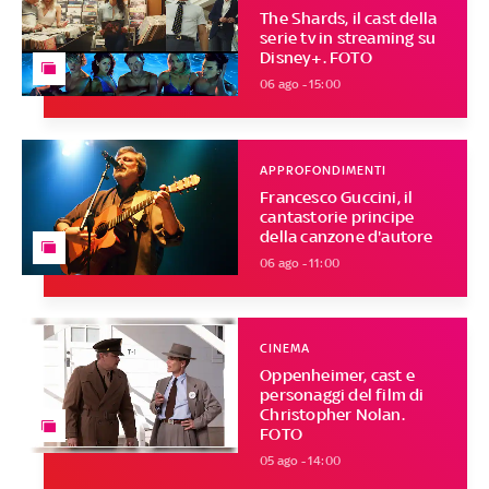
The Shards, il cast della
serie tv in streaming su
Disney+. FOTO
06 ago - 15:00
APPROFONDIMENTI
Francesco Guccini, il
cantastorie principe
della canzone d'autore
06 ago - 11:00
CINEMA
Oppenheimer, cast e
personaggi del film di
Christopher Nolan.
FOTO
05 ago - 14:00